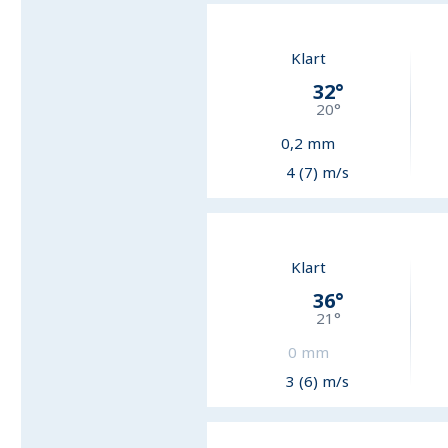
Klart
32
°
20
°
0,2
mm
4 (7) m/s
Klart
36
°
21
°
0
mm
3 (6) m/s