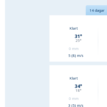
14 dagar
Klart
31
°
25
°
0
mm
5 (8) m/s
Klart
34
°
18
°
0
mm
3 (5) m/s