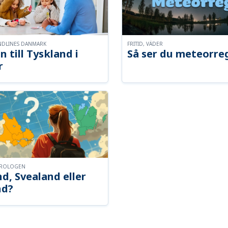
NDLINES DANMARK
FRITID, VÄDER
n till Tyskland i
Så ser du meteorre
r
OROLOGEN
d, Svealand eller
nd?