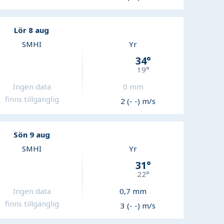
Lör 8 aug
SMHI
Yr
34
°
19
°
Ingen data
0
mm
finns tillgänglig
2 (- -) m/s
Sön 9 aug
SMHI
Yr
31
°
22
°
Ingen data
0,7
mm
finns tillgänglig
3 (- -) m/s