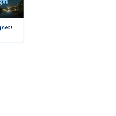
gnet!