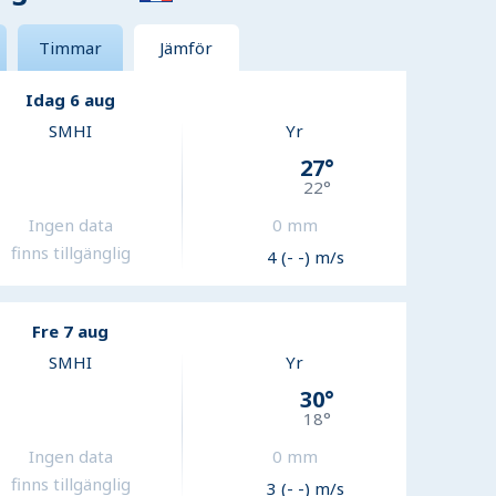
Timmar
Jämför
Idag 6 aug
SMHI
Yr
27
°
22
°
Ingen data
0
mm
finns tillgänglig
4 (- -) m/s
Fre 7 aug
SMHI
Yr
30
°
18
°
Ingen data
0
mm
finns tillgänglig
3 (- -) m/s