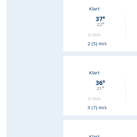
Klart
37
°
22
°
0
mm
2 (5) m/s
Klart
36
°
21
°
0
mm
3 (7) m/s
Klart