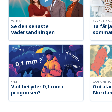
TV4 PLAY
ANNONS - SCA
Se den senaste
Ta färja
vädersändningen
somma
VÄDER
VÄDER, METE
Vad betyder 0,1 mm i
Götalan
prognosen?
Norrla