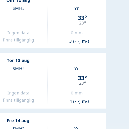
Ons 12 aug
SMHI
Yr
33
°
23
°
Ingen data
0
mm
finns tillgänglig
3 (- -) m/s
Tor 13 aug
SMHI
Yr
33
°
23
°
Ingen data
0
mm
finns tillgänglig
4 (- -) m/s
Fre 14 aug
SMHI
Yr