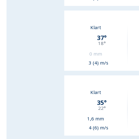
Klart
37
°
18
°
0
mm
3 (4) m/s
Klart
35
°
22
°
1,6
mm
4 (6) m/s