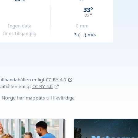
33
°
23
°
Ingen data
0
mm
finns tillgänglig
3 (- -) m/s
llhandahållen
enligt
CC BY 4.0
dahållen
enligt
CC BY 4.0
Norge har mappats till likvärdiga