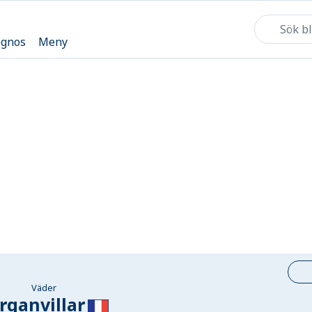
ognos
Meny
Väder
rganvillar