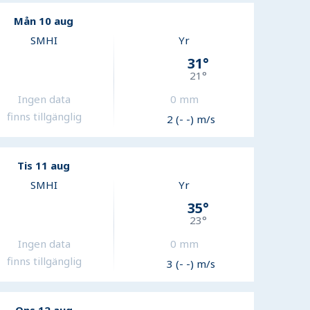
Mån 10 aug
SMHI
Yr
31
°
21
°
Ingen data
0
mm
finns tillgänglig
2 (- -) m/s
Tis 11 aug
SMHI
Yr
35
°
23
°
Ingen data
0
mm
finns tillgänglig
3 (- -) m/s