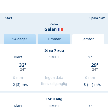
Start
Spara plats
Väder
Galan
14 dagar
Timmar
Jämför
Idag 7 aug
Klart
SMHI
Yr
32
°
29
°
24
°
24
°
0
mm
Ingen data
0
mm
finns tillgänglig
2 (5) m/s
3 (- -) m/s
Lör 8 aug
Klart
SMHI
Yr