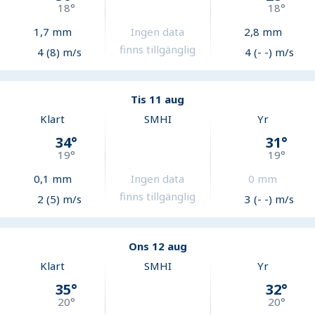
18
°
18
°
1,7
mm
Ingen data
2,8
mm
finns tillgänglig
4 (8) m/s
4 (- -) m/s
Tis 11 aug
Klart
SMHI
Yr
34
°
31
°
19
°
19
°
0,1
mm
Ingen data
0
mm
finns tillgänglig
2 (5) m/s
3 (- -) m/s
Ons 12 aug
Klart
SMHI
Yr
35
°
32
°
20
°
20
°