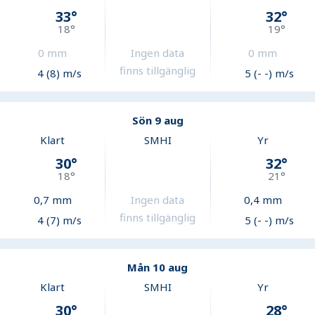
33
°
32
°
18
°
19
°
0
mm
Ingen data
0
mm
finns tillgänglig
4 (8) m/s
5 (- -) m/s
Sön 9 aug
Klart
SMHI
Yr
30
°
32
°
18
°
21
°
0,7
mm
Ingen data
0,4
mm
finns tillgänglig
4 (7) m/s
5 (- -) m/s
Mån 10 aug
Klart
SMHI
Yr
30
°
28
°