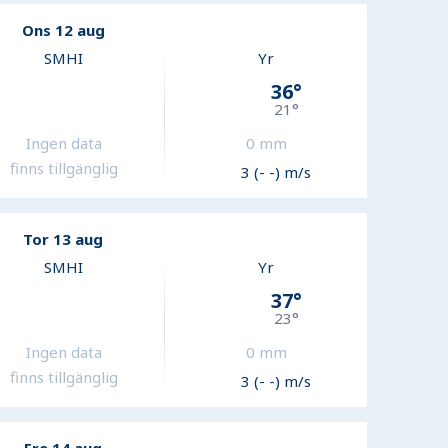
Ons 12 aug
SMHI
Yr
36
°
21
°
Ingen data
0
mm
finns tillgänglig
3 (- -) m/s
Tor 13 aug
SMHI
Yr
37
°
23
°
Ingen data
0
mm
finns tillgänglig
3 (- -) m/s