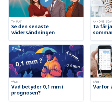
TV4 PLAY
ANNONS - SCA
Se den senaste
Ta färja
vädersändningen
somma
VÄDER
VÄDER
Vad betyder 0,1 mm i
Varför 
prognosen?