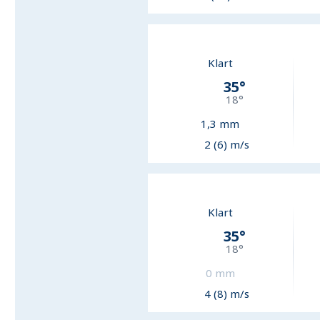
Klart
35
°
18
°
1,3
mm
2 (6) m/s
Klart
35
°
18
°
0
mm
4 (8) m/s