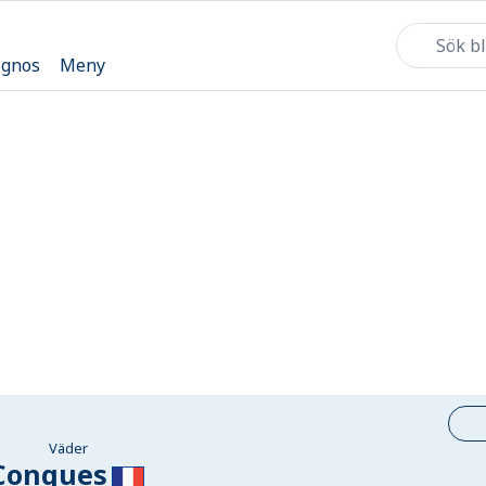
ognos
Meny
Väder
Conques