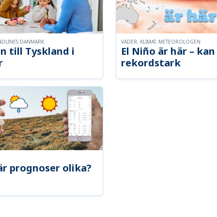
NDLINES DANMARK
VÄDER, KLIMAT, METEOROLOGEN
n till Tyskland i
El Niño är här – kan 
r
rekordstark
är prognoser olika?