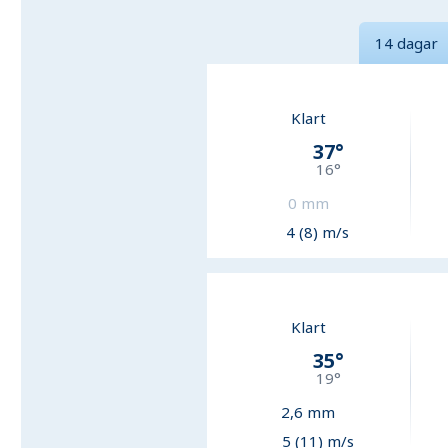
14 dagar
Klart
37
°
16
°
0
mm
4 (8) m/s
Klart
35
°
19
°
2,6
mm
5 (11) m/s