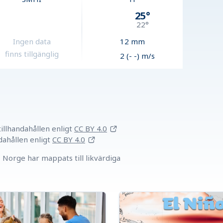
25
°
22
°
Ingen data
12
mm
finns tillgänglig
2 (- -) m/s
llhandahållen
enligt
CC BY 4.0
dahållen
enligt
CC BY 4.0
Norge har mappats till likvärdiga