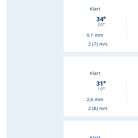
Klart
34
°
20
°
0,1
mm
2 (7) m/s
Klart
31
°
19
°
2,6
mm
2 (8) m/s
Klart