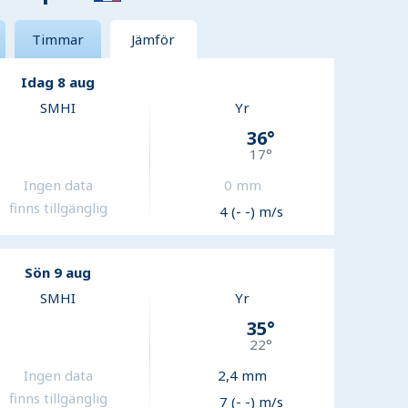
Timmar
Jämför
Idag 8 aug
SMHI
Yr
36
°
17
°
Ingen data
0
mm
finns tillgänglig
4 (- -) m/s
Sön 9 aug
SMHI
Yr
35
°
22
°
Ingen data
2,4
mm
finns tillgänglig
7 (- -) m/s