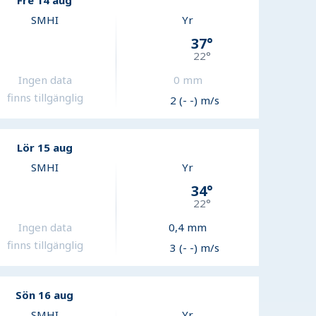
Fre 14 aug
SMHI
Yr
37
°
22
°
Ingen data
0
mm
finns tillgänglig
2 (- -) m/s
Lör 15 aug
SMHI
Yr
34
°
22
°
Ingen data
0,4
mm
finns tillgänglig
3 (- -) m/s
Sön 16 aug
SMHI
Yr