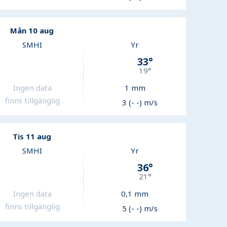
Mån 10 aug
SMHI
Yr
33
°
19
°
Ingen data
1
mm
finns tillgänglig
3 (- -) m/s
Tis 11 aug
SMHI
Yr
36
°
21
°
Ingen data
0,1
mm
finns tillgänglig
5 (- -) m/s