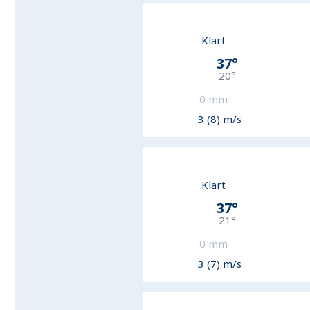
Klart
37
°
20
°
0
mm
3 (8) m/s
Klart
37
°
21
°
0
mm
3 (7) m/s