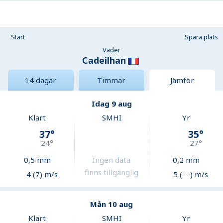
Start
Spara plats
Väder
Cadeilhan
14 dagar
Timmar
Jämför
Idag 9 aug
Klart
SMHI
Yr
37
°
35
°
24
°
27
°
0,5
mm
Ingen data
0,2
mm
finns tillgänglig
4 (7) m/s
5 (- -) m/s
Mån 10 aug
Klart
SMHI
Yr