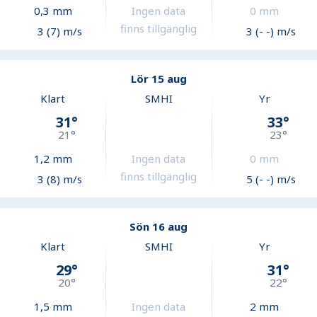
0,3
mm
Ingen data
0
mm
finns tillgänglig
3 (7) m/s
3 (- -) m/s
Lör 15 aug
Klart
SMHI
Yr
31
°
33
°
21
°
23
°
1,2
mm
Ingen data
0
mm
finns tillgänglig
3 (8) m/s
5 (- -) m/s
Sön 16 aug
Klart
SMHI
Yr
29
°
31
°
20
°
22
°
1,5
mm
Ingen data
2
mm