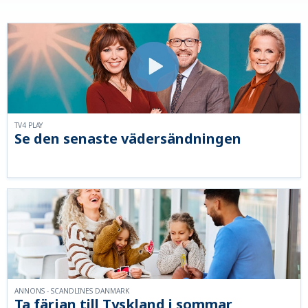
TV4 PLAY
Se den senaste vädersändningen
ANNONS - SCANDLINES DANMARK
Ta färjan till Tyskland i sommar