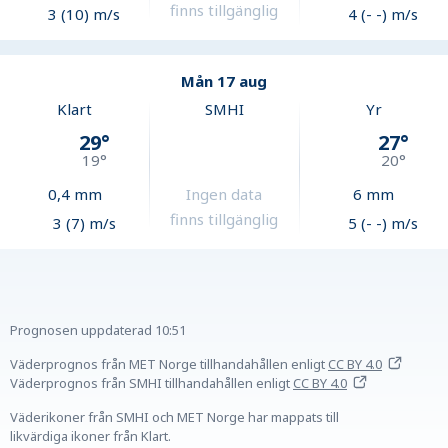
finns tillgänglig
3 (10) m/s
4 (- -) m/s
Mån 17 aug
Klart
SMHI
Yr
29
°
27
°
19
°
20
°
0,4
mm
Ingen data
6
mm
finns tillgänglig
3 (7) m/s
5 (- -) m/s
Prognosen uppdaterad
10:51
Väderprognos från MET Norge tillhandahållen
enligt
CC BY 4.0
Väderprognos från SMHI tillhandahållen
enligt
CC BY 4.0
Väderikoner från SMHI och MET Norge har mappats till
likvärdiga ikoner från Klart.