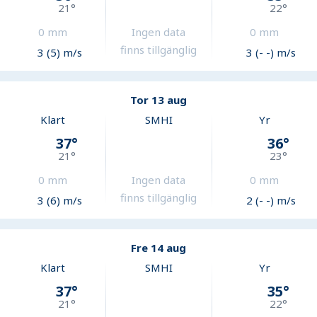
21
°
22
°
0
mm
Ingen data
0
mm
finns tillgänglig
3 (5) m/s
3 (- -) m/s
Tor 13 aug
Klart
SMHI
Yr
37
°
36
°
21
°
23
°
0
mm
Ingen data
0
mm
finns tillgänglig
3 (6) m/s
2 (- -) m/s
Fre 14 aug
Klart
SMHI
Yr
37
°
35
°
21
°
22
°