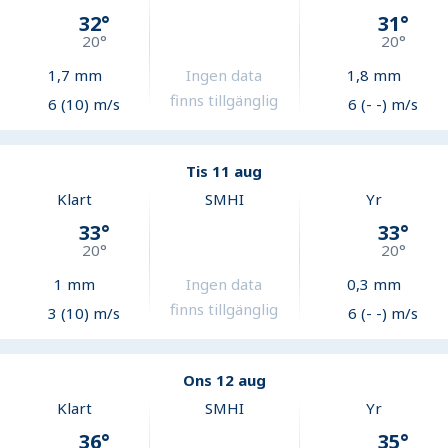
32
°
31
°
20
°
20
°
1,7
mm
Ingen data
1,8
mm
finns tillgänglig
6 (10) m/s
6 (- -) m/s
Tis 11 aug
Klart
SMHI
Yr
33
°
33
°
20
°
20
°
1
mm
Ingen data
0,3
mm
finns tillgänglig
3 (10) m/s
6 (- -) m/s
Ons 12 aug
Klart
SMHI
Yr
36
°
35
°