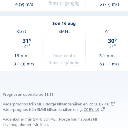
finns tillgänglig
4 (9) m/s
5 (- -) m/s
Sön 16 aug
Klart
SMHI
Yr
31
°
30
°
21
°
21
°
13
mm
Ingen data
5,1
mm
finns tillgänglig
3 (10) m/s
6 (- -) m/s
Prognosen uppdaterad
11:11
Väderprognos från MET Norge tillhandahållen
enligt
CC BY 4.0
Väderprognos från SMHI tillhandahållen
enligt
CC BY 4.0
Väderikoner från SMHI och MET Norge har mappats till
likvärdiga ikoner från Klart.