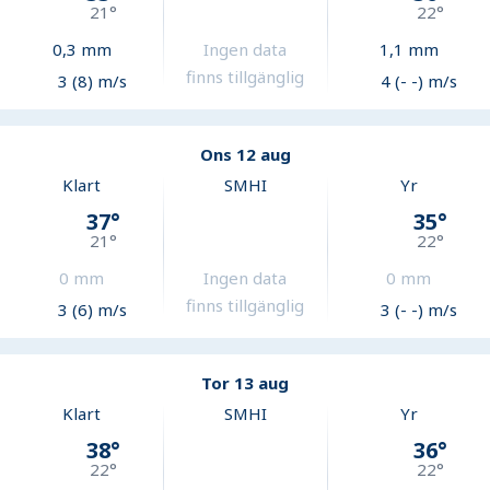
21
°
22
°
0,3
mm
Ingen data
1,1
mm
finns tillgänglig
3 (8) m/s
4 (- -) m/s
Ons 12 aug
Klart
SMHI
Yr
37
°
35
°
21
°
22
°
0
mm
Ingen data
0
mm
finns tillgänglig
3 (6) m/s
3 (- -) m/s
Tor 13 aug
Klart
SMHI
Yr
38
°
36
°
22
°
22
°