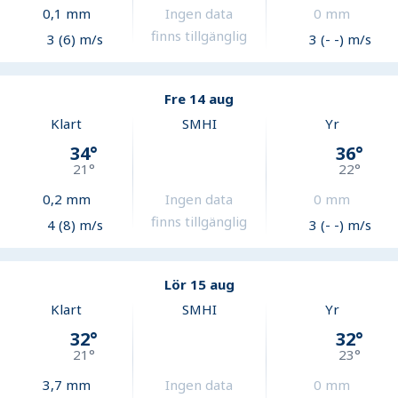
0,1
mm
Ingen data
0
mm
finns tillgänglig
3 (6) m/s
3 (- -) m/s
Fre 14 aug
Klart
SMHI
Yr
34
°
36
°
21
°
22
°
0,2
mm
Ingen data
0
mm
finns tillgänglig
4 (8) m/s
3 (- -) m/s
Lör 15 aug
Klart
SMHI
Yr
32
°
32
°
21
°
23
°
3,7
mm
Ingen data
0
mm