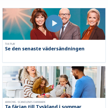
TV4 PLAY
Se den senaste vädersändningen
ANNONS - SCANDLINES DANMARK
Ta färjan till Tyskland i sommar