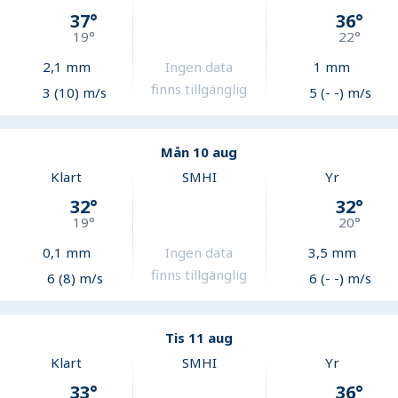
37
°
36
°
19
°
22
°
2,1
mm
Ingen data
1
mm
finns tillgänglig
3 (10) m/s
5 (- -) m/s
Mån 10 aug
Klart
SMHI
Yr
32
°
32
°
19
°
20
°
0,1
mm
Ingen data
3,5
mm
finns tillgänglig
6 (8) m/s
6 (- -) m/s
Tis 11 aug
Klart
SMHI
Yr
33
°
36
°