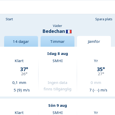
Start
Spara plats
Väder
Bedechan
14 dagar
Timmar
Jämför
Idag 8 aug
Klart
SMHI
Yr
37
°
35
°
26
°
27
°
0,1
mm
Ingen data
0
mm
finns tillgänglig
5 (9) m/s
7 (- -) m/s
Sön 9 aug
Klart
SMHI
Yr