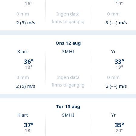
16
°
19
°
0
mm
Ingen data
0
mm
finns tillgänglig
2 (5) m/s
3 (- -) m/s
Ons 12 aug
Klart
SMHI
Yr
36
°
33
°
18
°
19
°
0
mm
Ingen data
0
mm
finns tillgänglig
2 (5) m/s
2 (- -) m/s
Tor 13 aug
Klart
SMHI
Yr
37
°
35
°
18
°
20
°