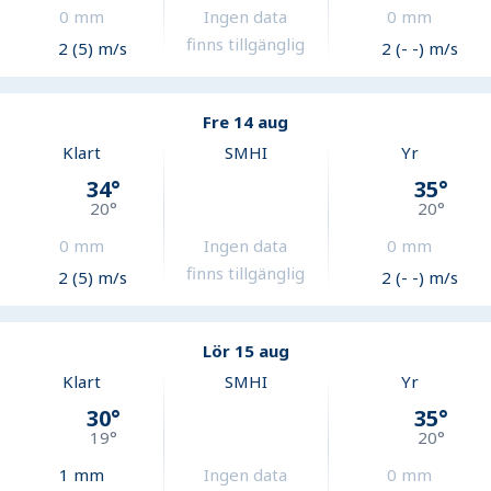
0
mm
Ingen data
0
mm
finns tillgänglig
2 (5) m/s
2 (- -) m/s
Fre 14 aug
Klart
SMHI
Yr
34
°
35
°
20
°
20
°
0
mm
Ingen data
0
mm
finns tillgänglig
2 (5) m/s
2 (- -) m/s
Lör 15 aug
Klart
SMHI
Yr
30
°
35
°
19
°
20
°
1
mm
Ingen data
0
mm