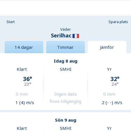
Start
Spara plats
Väder
Serilhac
14 dagar
Timmar
Jämför
Idag 8 aug
Klart
SMHI
Yr
36
°
32
°
23
°
24
°
0
mm
Ingen data
0
mm
finns tillgänglig
1 (4) m/s
2 (- -) m/s
Sön 9 aug
Klart
SMHI
Yr