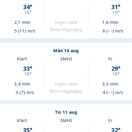
34
°
31
°
18
°
19
°
2,1
mm
Ingen data
1,6
mm
finns tillgänglig
5 (11) m/s
6 (- -) m/s
Mån 10 aug
Klart
SMHI
Yr
33
°
29
°
18
°
18
°
3,4
mm
Ingen data
3,5
mm
finns tillgänglig
3 (7) m/s
4 (- -) m/s
Tis 11 aug
Klart
SMHI
Yr
35
°
32
°