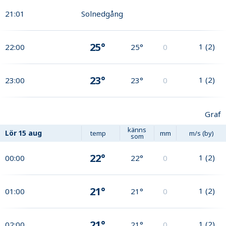
21:01
Solnedgång
25°
1
(
2
)
22:00
25°
0
23°
1
(
2
)
23:00
23°
0
Graf
känns
Lör
15 aug
temp
mm
m/s (by)
som
22°
1
(
2
)
00:00
22°
0
21°
1
(
2
)
01:00
21°
0
21°
1
(
2
)
02:00
21°
0