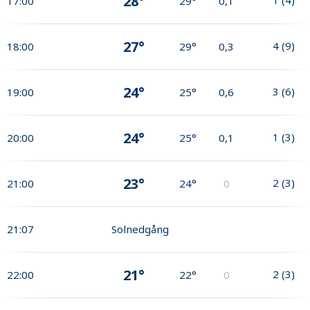
28°
17:00
29°
0,1
27°
4
(
9
)
18:00
29°
0,3
24°
3
(
6
)
19:00
25°
0,6
24°
1
(
3
)
20:00
25°
0,1
23°
2
(
3
)
21:00
24°
0
21:07
Solnedgång
21°
2
(
3
)
22:00
22°
0