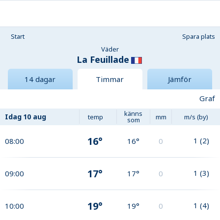
Start
Spara plats
Väder
La Feuillade
14 dagar
Timmar
Jämför
Graf
känns
Idag
10 aug
temp
mm
m/s (by)
som
16°
1
(
2
)
08:00
16°
0
17°
1
(
3
)
09:00
17°
0
19°
1
(
4
)
10:00
19°
0