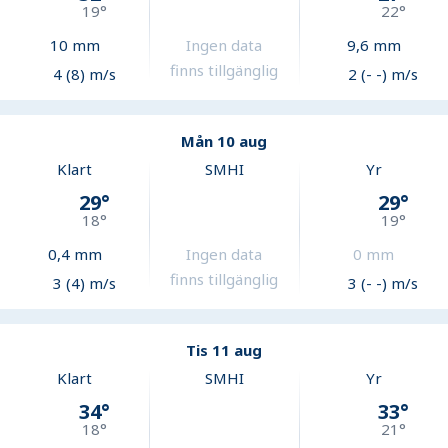
19
°
22
°
10
mm
Ingen data
9,6
mm
finns tillgänglig
4 (8) m/s
2 (- -) m/s
Mån 10 aug
Klart
SMHI
Yr
29
°
29
°
18
°
19
°
0,4
mm
Ingen data
0
mm
finns tillgänglig
3 (4) m/s
3 (- -) m/s
Tis 11 aug
Klart
SMHI
Yr
34
°
33
°
18
°
21
°