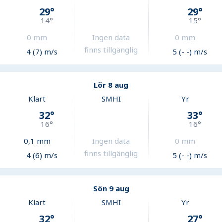
29
°
29
°
14
°
15
°
0
mm
Ingen data
0
mm
finns tillgänglig
4 (7) m/s
5 (- -) m/s
Lör 8 aug
Klart
SMHI
Yr
32
°
33
°
16
°
16
°
0,1
mm
Ingen data
0
mm
finns tillgänglig
4 (6) m/s
5 (- -) m/s
Sön 9 aug
Klart
SMHI
Yr
32
°
27
°