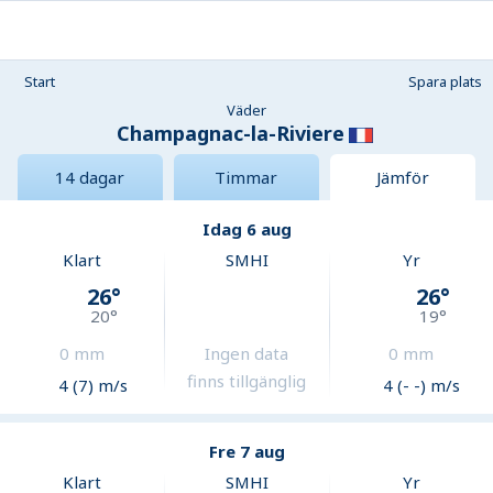
Start
Spara plats
Väder
Champagnac-la-Riviere
14 dagar
Timmar
Jämför
Idag 6 aug
Klart
SMHI
Yr
26
°
26
°
20
°
19
°
0
mm
Ingen data
0
mm
finns tillgänglig
4 (7) m/s
4 (- -) m/s
Fre 7 aug
Klart
SMHI
Yr