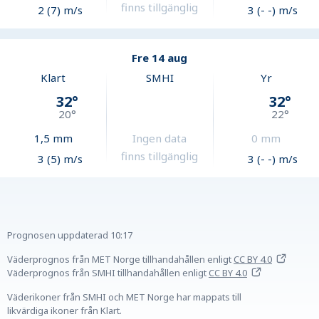
finns tillgänglig
2 (7) m/s
3 (- -) m/s
Fre 14 aug
Klart
SMHI
Yr
32
°
32
°
20
°
22
°
1,5
mm
Ingen data
0
mm
finns tillgänglig
3 (5) m/s
3 (- -) m/s
Prognosen uppdaterad
10:17
Väderprognos från MET Norge tillhandahållen
enligt
CC BY 4.0
Väderprognos från SMHI tillhandahållen
enligt
CC BY 4.0
Väderikoner från SMHI och MET Norge har mappats till
likvärdiga ikoner från Klart.