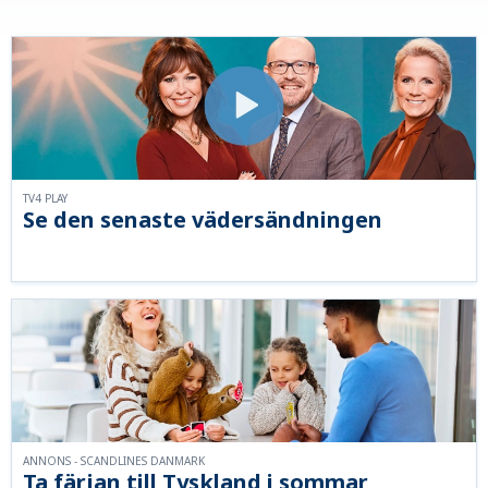
TV4 PLAY
Se den senaste vädersändningen
ANNONS - SCANDLINES DANMARK
Ta färjan till Tyskland i sommar