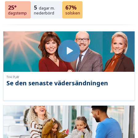
25°
5
67%
dagar m.
dagstemp
nederbörd
solsken
TV4 PLAY
Se den senaste vädersändningen