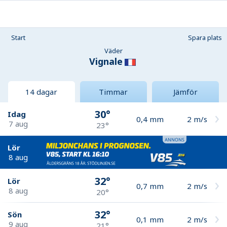
Start
Spara plats
Väder
Vignale
14 dagar
Timmar
Jämför
30°
Idag
0,4
mm
2
m/s
7 aug
23°
Lör
8 aug
32°
Lör
0,7
mm
2
m/s
8 aug
20°
32°
Sön
0,1
mm
2
m/s
9 aug
21°