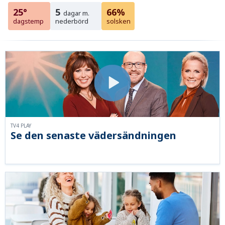
25°
5
66%
dagar m.
dagstemp
nederbörd
solsken
TV4 PLAY
Se den senaste vädersändningen