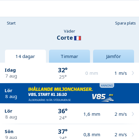
Start
Spara plats
Väder
Corte
14 dagar
Timmar
Jämför
32°
Idag
0
mm
1
m/s
7 aug
25°
Lör
8 aug
36°
Lör
1,6
mm
2
m/s
8 aug
24°
37°
Sön
0,8
mm
2
m/s
9 aug
24°