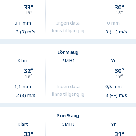
33
°
30
°
19
°
18
°
0,1
mm
Ingen data
0
mm
finns tillgänglig
3 (9) m/s
3 (- -) m/s
Lör 8 aug
Klart
SMHI
Yr
32
°
30
°
19
°
19
°
1,1
mm
Ingen data
0,8
mm
finns tillgänglig
2 (8) m/s
3 (- -) m/s
Sön 9 aug
Klart
SMHI
Yr
33
°
31
°