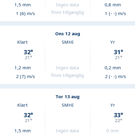
1,5
mm
Ingen data
0,8
mm
finns tillgänglig
1 (6) m/s
1 (- -) m/s
Ons 12 aug
Klart
SMHI
Yr
32
°
31
°
21
°
21
°
1,2
mm
Ingen data
0,2
mm
finns tillgänglig
2 (7) m/s
2 (- -) m/s
Tor 13 aug
Klart
SMHI
Yr
32
°
33
°
21
°
22
°
1,5
mm
Ingen data
0
mm