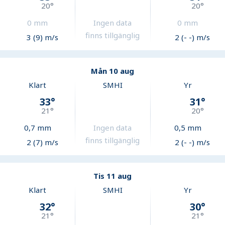
20
°
20
°
0
mm
Ingen data
0
mm
finns tillgänglig
3 (9) m/s
2 (- -) m/s
Mån 10 aug
Klart
SMHI
Yr
33
°
31
°
21
°
20
°
0,7
mm
Ingen data
0,5
mm
finns tillgänglig
2 (7) m/s
2 (- -) m/s
Tis 11 aug
Klart
SMHI
Yr
32
°
30
°
21
°
21
°