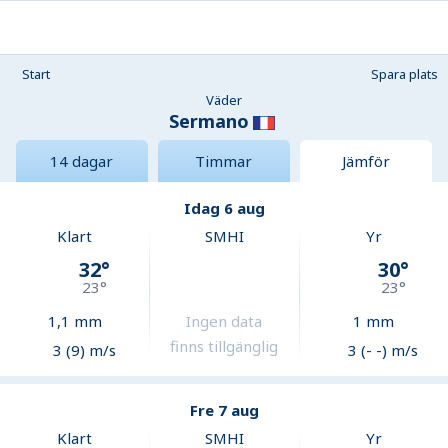
Start
Spara plats
Väder
Sermano
14 dagar
Timmar
Jämför
Idag 6 aug
Klart
SMHI
Yr
32
°
30
°
23
°
23
°
1,1
mm
Ingen data
1
mm
finns tillgänglig
3 (9) m/s
3 (- -) m/s
Fre 7 aug
Klart
SMHI
Yr