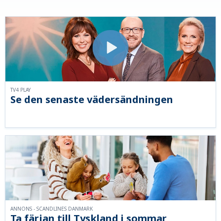
TV4 PLAY
Se den senaste vädersändningen
ANNONS - SCANDLINES DANMARK
Ta färjan till Tyskland i sommar