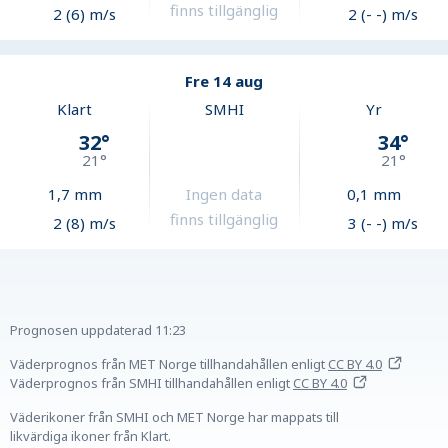
finns tillgänglig
2 (6) m/s
2 (- -) m/s
Fre 14 aug
Klart
SMHI
Yr
32
°
34
°
21
°
21
°
1,7
mm
Ingen data
0,1
mm
finns tillgänglig
2 (8) m/s
3 (- -) m/s
Prognosen uppdaterad
11:23
Väderprognos från MET Norge tillhandahållen
enligt
CC BY 4.0
Väderprognos från SMHI tillhandahållen
enligt
CC BY 4.0
Väderikoner från SMHI och MET Norge har mappats till
likvärdiga ikoner från Klart.