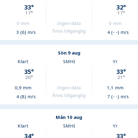
33
°
32
°
17
°
17
°
0
mm
Ingen data
0
mm
finns tillgänglig
3 (6) m/s
4 (- -) m/s
Sön 9 aug
Klart
SMHI
Yr
35
°
33
°
20
°
21
°
0,9
mm
Ingen data
1,1
mm
finns tillgänglig
4 (8) m/s
7 (- -) m/s
Mån 10 aug
Klart
SMHI
Yr
34
°
33
°