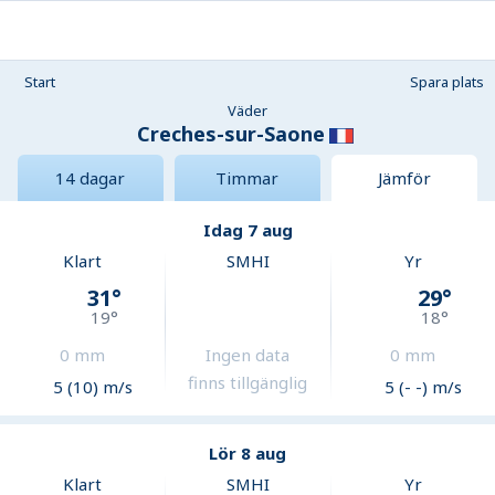
Start
Spara plats
Väder
Creches-sur-Saone
14 dagar
Timmar
Jämför
Idag 7 aug
Klart
SMHI
Yr
31
°
29
°
19
°
18
°
0
mm
Ingen data
0
mm
finns tillgänglig
5 (10) m/s
5 (- -) m/s
Lör 8 aug
Klart
SMHI
Yr