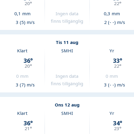
20
°
22
°
0,1
mm
Ingen data
0,3
mm
finns tillgänglig
3 (5) m/s
2 (- -) m/s
Tis 11 aug
Klart
SMHI
Yr
36
°
33
°
20
°
22
°
0
mm
Ingen data
0
mm
finns tillgänglig
3 (7) m/s
3 (- -) m/s
Ons 12 aug
Klart
SMHI
Yr
36
°
34
°
21
°
23
°