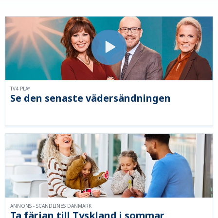
TV4 PLAY
Se den senaste vädersändningen
ANNONS - SCANDLINES DANMARK
Ta färjan till Tyskland i sommar