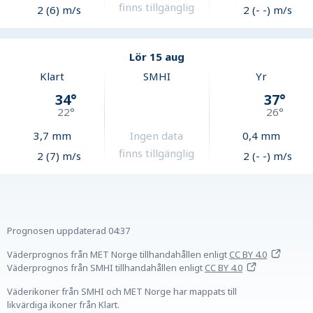
finns tillgänglig
2 (6) m/s
2 (- -) m/s
Lör 15 aug
Klart
SMHI
Yr
34
°
37
°
22
°
26
°
3,7
mm
Ingen data
0,4
mm
finns tillgänglig
2 (7) m/s
2 (- -) m/s
Prognosen uppdaterad
04:37
Väderprognos från MET Norge tillhandahållen
enligt
CC BY 4.0
Väderprognos från SMHI tillhandahållen
enligt
CC BY 4.0
Väderikoner från SMHI och MET Norge har mappats till
likvärdiga ikoner från Klart.