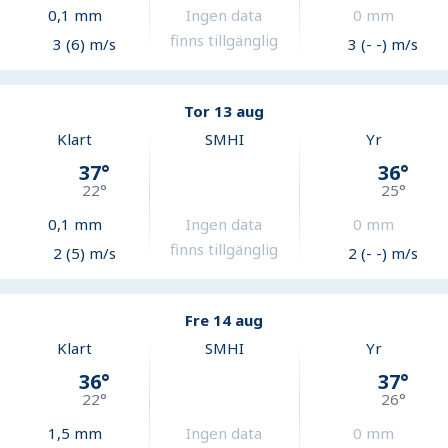
0,1
mm
Ingen data
0
mm
finns tillgänglig
3 (6) m/s
3 (- -) m/s
Tor 13 aug
Klart
SMHI
Yr
37
°
36
°
22
°
25
°
0,1
mm
Ingen data
0
mm
finns tillgänglig
2 (5) m/s
2 (- -) m/s
Fre 14 aug
Klart
SMHI
Yr
36
°
37
°
22
°
26
°
1,5
mm
Ingen data
0
mm