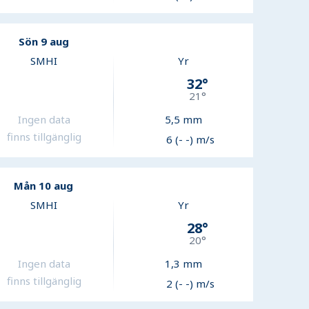
Sön 9 aug
SMHI
Yr
32
°
21
°
Ingen data
5,5
mm
finns tillgänglig
6 (- -) m/s
Mån 10 aug
SMHI
Yr
28
°
20
°
Ingen data
1,3
mm
finns tillgänglig
2 (- -) m/s