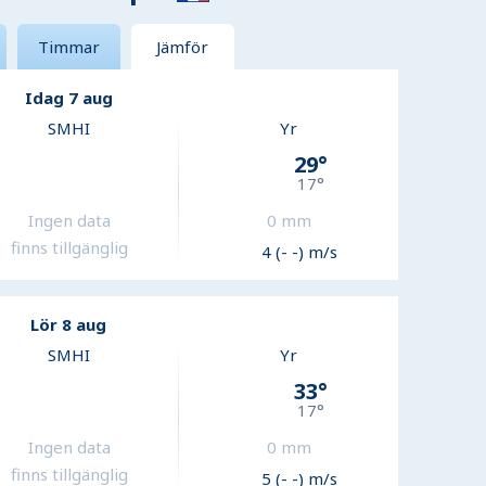
Timmar
Jämför
Idag 7 aug
SMHI
Yr
29
°
17
°
Ingen data
0
mm
finns tillgänglig
4 (- -) m/s
Lör 8 aug
SMHI
Yr
33
°
17
°
Ingen data
0
mm
finns tillgänglig
5 (- -) m/s