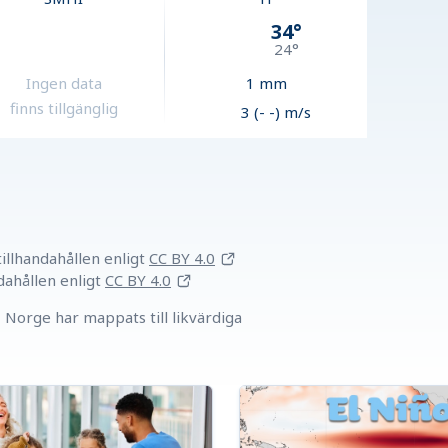
34
°
24
°
Ingen data
1
mm
finns tillgänglig
3 (- -) m/s
llhandahållen
enligt
CC BY 4.0
dahållen
enligt
CC BY 4.0
Norge har mappats till likvärdiga