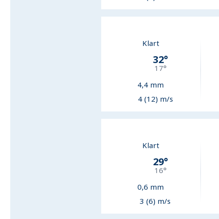
Klart
32
°
17
°
4,4
mm
4 (12) m/s
Klart
29
°
16
°
0,6
mm
3 (6) m/s