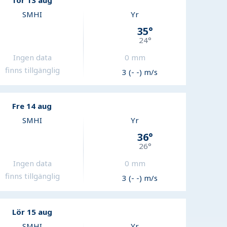
Tor 13 aug
SMHI
Yr
35
°
24
°
Ingen data
0
mm
finns tillgänglig
3 (- -) m/s
Fre 14 aug
SMHI
Yr
36
°
26
°
Ingen data
0
mm
finns tillgänglig
3 (- -) m/s
Lör 15 aug
SMHI
Yr