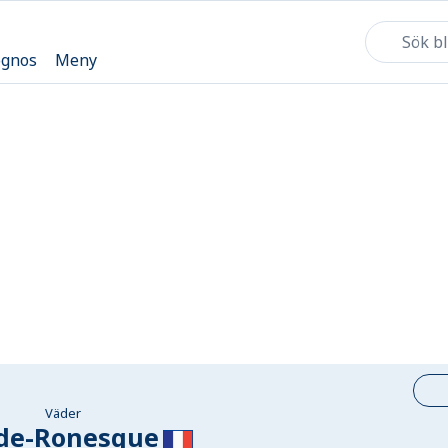
ognos
Meny
Väder
-de-Ronesque