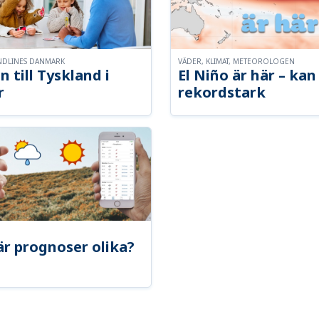
NDLINES DANMARK
VÄDER, KLIMAT, METEOROLOGEN
n till Tyskland i
El Niño är här – kan 
r
rekordstark
är prognoser olika?