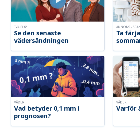
TV4 PLAY
ANNONS - SCA
Se den senaste
Ta färja
vädersändningen
somma
VÄDER
VÄDER
Vad betyder 0,1 mm i
Varför 
prognosen?