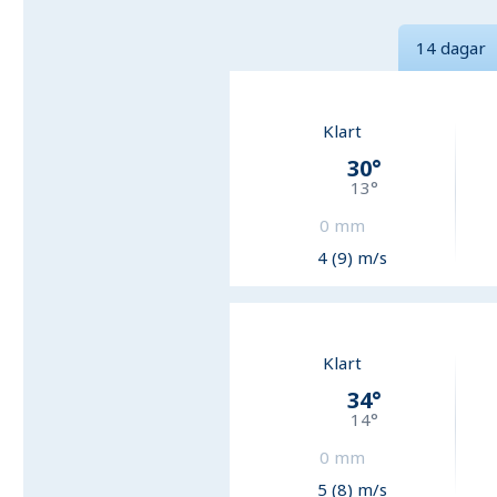
14 dagar
Klart
30
°
13
°
0
mm
4 (9) m/s
Klart
34
°
14
°
0
mm
5 (8) m/s