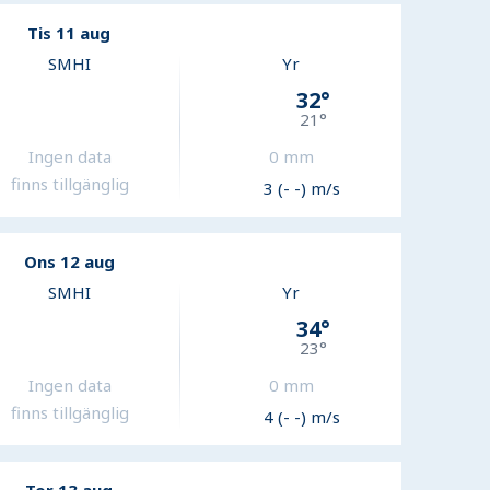
Tis 11 aug
SMHI
Yr
32
°
21
°
Ingen data
0
mm
finns tillgänglig
3 (- -) m/s
Ons 12 aug
SMHI
Yr
34
°
23
°
Ingen data
0
mm
finns tillgänglig
4 (- -) m/s