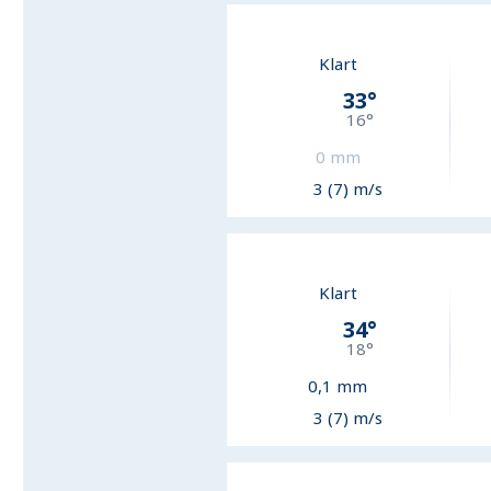
Klart
33
°
16
°
0
mm
3 (7) m/s
Klart
34
°
18
°
0,1
mm
3 (7) m/s