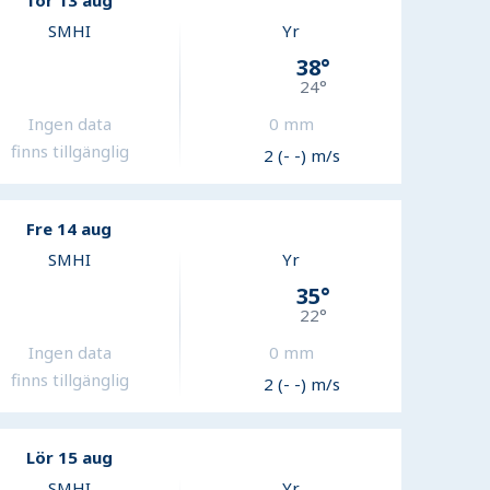
Tor 13 aug
SMHI
Yr
38
°
24
°
Ingen data
0
mm
finns tillgänglig
2 (- -) m/s
Fre 14 aug
SMHI
Yr
35
°
22
°
Ingen data
0
mm
finns tillgänglig
2 (- -) m/s
Lör 15 aug
SMHI
Yr