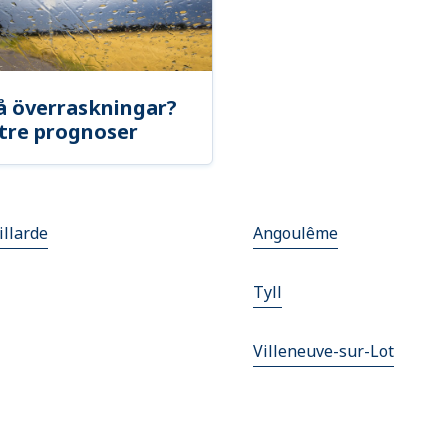
å överraskningar?
tre prognoser
illarde
Angoulême
Tyll
Villeneuve-sur-Lot