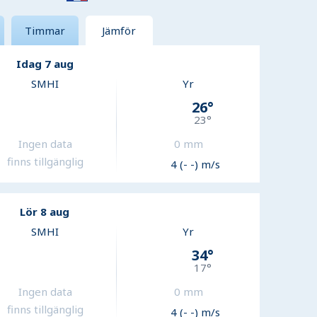
Timmar
Jämför
Idag 7 aug
SMHI
Yr
26
°
23
°
Ingen data
0
mm
finns tillgänglig
4 (- -) m/s
Lör 8 aug
SMHI
Yr
34
°
17
°
Ingen data
0
mm
finns tillgänglig
4 (- -) m/s