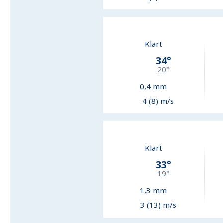
Klart
34
°
20
°
0,4
mm
4 (8) m/s
Klart
33
°
19
°
1,3
mm
3 (13) m/s