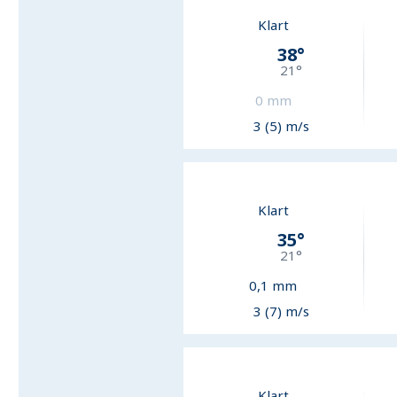
Klart
38
°
21
°
0
mm
3 (5) m/s
Klart
35
°
21
°
0,1
mm
3 (7) m/s
Klart