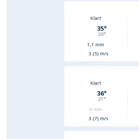
Klart
35
°
20
°
1,1
mm
3 (5) m/s
Klart
36
°
21
°
0
mm
3 (7) m/s