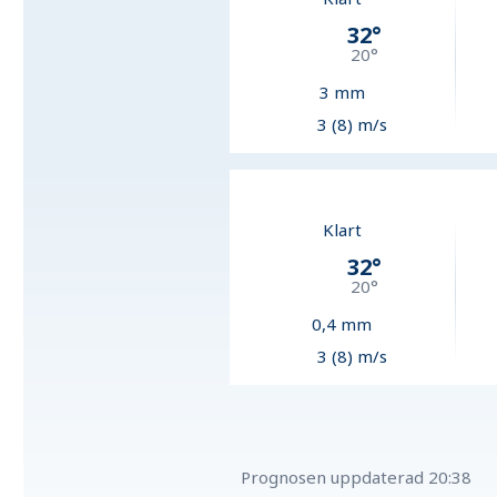
32
°
20
°
3
mm
3 (8) m/s
Klart
32
°
20
°
0,4
mm
3 (8) m/s
Prognosen uppdaterad
20:38