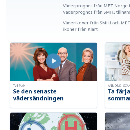
Väderprognos från MET Norge ti
Väderprognos från SMHI tillhan
Väderikoner från SMHI och MET 
ikoner från Klart.
TV4 PLAY
ANNONS - SCA
Se den senaste
Ta färja
vädersändningen
somma