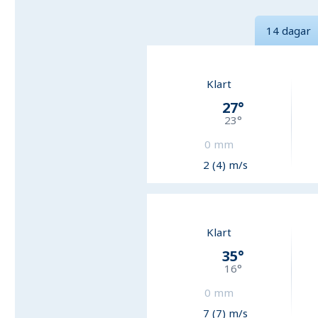
14 dagar
Klart
27
°
23
°
0
mm
2 (4) m/s
Klart
35
°
16
°
0
mm
7 (7) m/s