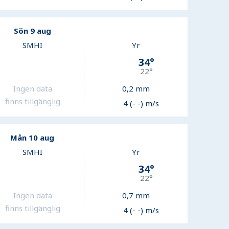
Sön 9 aug
SMHI
Yr
34
°
22
°
Ingen data
0,2
mm
finns tillgänglig
4 (- -) m/s
Mån 10 aug
SMHI
Yr
34
°
22
°
Ingen data
0,7
mm
finns tillgänglig
4 (- -) m/s