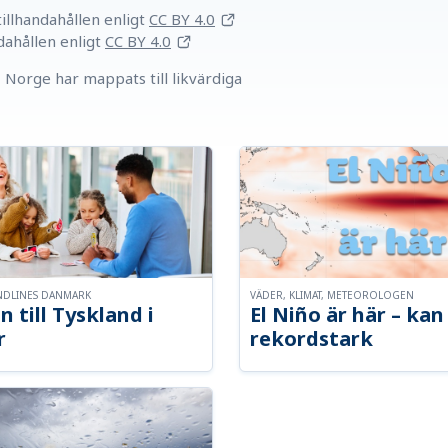
llhandahållen
enligt
CC BY 4.0
dahållen
enligt
CC BY 4.0
Norge har mappats till likvärdiga
NDLINES DANMARK
VÄDER, KLIMAT, METEOROLOGEN
n till Tyskland i
El Niño är här – kan 
r
rekordstark