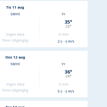
Tis 11 aug
SMHI
Yr
35
°
22
°
Ingen data
0
mm
finns tillgänglig
2 (- -) m/s
Ons 12 aug
SMHI
Yr
36
°
24
°
Ingen data
0
mm
finns tillgänglig
3 (- -) m/s