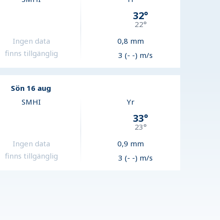
32
°
22
°
Ingen data
0,8
mm
finns tillgänglig
3 (- -) m/s
Sön 16 aug
SMHI
Yr
33
°
23
°
Ingen data
0,9
mm
finns tillgänglig
3 (- -) m/s