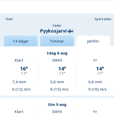
Start
Spara plats
Väder
Pyykosjarvi
14 dagar
Timmar
Jämför
Idag 8 aug
Klart
SMHI
Yr
16
°
14
°
14
°
12
°
13
°
13
°
7,4
mm
3,6
mm
0,6
mm
6 (12) m/s
8 (15) m/s
9 (16) m/s
Sön 9 aug
Klart
SMHI
Yr