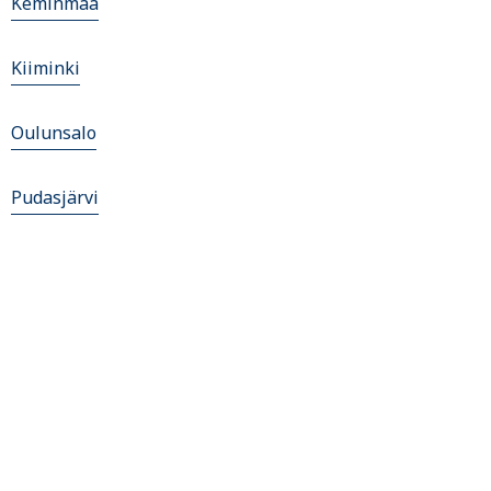
Keminmaa
Kiiminki
Oulunsalo
Pudasjärvi