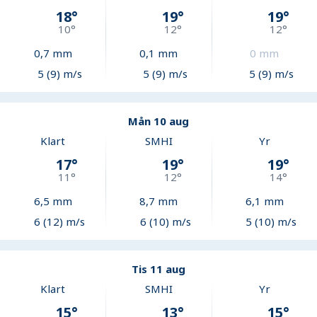
18
°
19
°
19
°
10
°
12
°
12
°
0,7
mm
0,1
mm
0
mm
5 (9) m/s
5 (9) m/s
5 (9) m/s
Mån 10 aug
Klart
SMHI
Yr
17
°
19
°
19
°
11
°
12
°
14
°
6,5
mm
8,7
mm
6,1
mm
6 (12) m/s
6 (10) m/s
5 (10) m/s
Tis 11 aug
Klart
SMHI
Yr
15
°
13
°
15
°