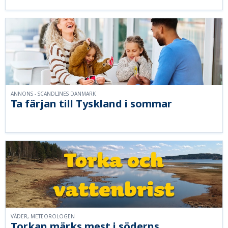
ANNONS - SCANDLINES DANMARK
Ta färjan till Tyskland i sommar
VÄDER, METEOROLOGEN
Torkan märks mest i söderns