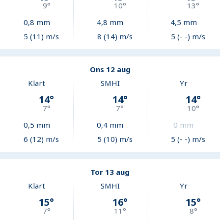
9
°
10
°
13
°
0,8
mm
4,8
mm
4,5
mm
5 (11) m/s
8 (14) m/s
5 (- -) m/s
Ons 12 aug
Klart
SMHI
Yr
14
°
14
°
14
°
7
°
7
°
10
°
0,5
mm
0,4
mm
0
mm
6 (12) m/s
5 (10) m/s
5 (- -) m/s
Tor 13 aug
Klart
SMHI
Yr
15
°
16
°
15
°
7
°
11
°
8
°