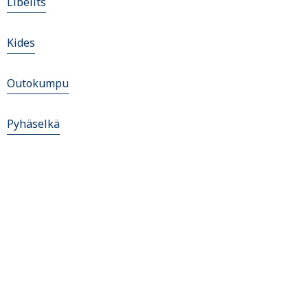
Libelits
Kides
Outokumpu
Pyhäselkä