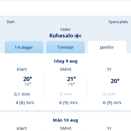
Start
Spara plats
Väder
Kuhasalo
14 dagar
Timmar
Jämför
Idag 9 aug
Klart
SMHI
Yr
20
°
21
°
20
°
18
°
18
°
0,1
mm
0
mm
0
mm
4 (8) m/s
6 (9) m/s
6 (9) m/s
Mån 10 aug
Klart
SMHI
Yr