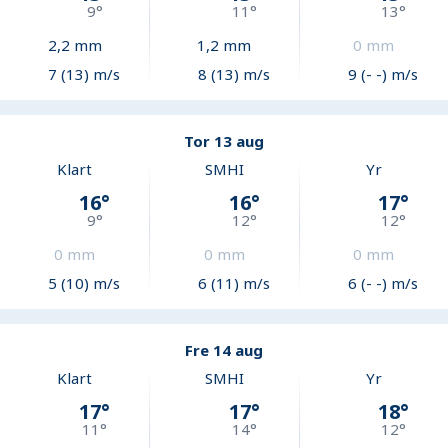
9
°
11
°
13
°
2,2
mm
1,2
mm
0
mm
7 (13) m/s
8 (13) m/s
9 (- -) m/s
Tor 13 aug
Klart
SMHI
Yr
16
°
16
°
17
°
9
°
12
°
12
°
0
mm
0
mm
0
mm
5 (10) m/s
6 (11) m/s
6 (- -) m/s
Fre 14 aug
Klart
SMHI
Yr
17
°
17
°
18
°
11
°
14
°
12
°