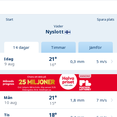
Start
Spara plats
Väder
Nyslott
14 dagar
Timmar
Jämför
21°
Idag
0,3
mm
5
m/s
9 aug
16°
21°
Mån
1,8
mm
7
m/s
10 aug
15°
18°
Tis