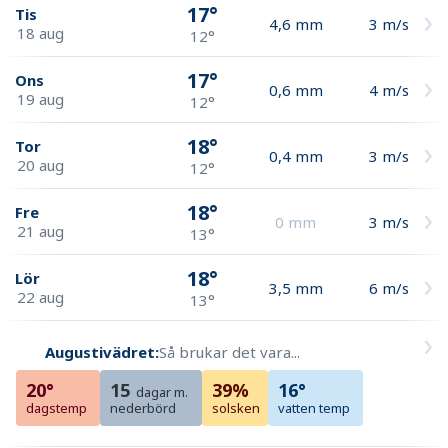
17°
Tis
4,6
mm
3
m/s
18 aug
12°
17°
Ons
0,6
mm
4
m/s
19 aug
12°
18°
Tor
0,4
mm
3
m/s
20 aug
12°
18°
Fre
0
mm
3
m/s
21 aug
13°
18°
Lör
3,5
mm
6
m/s
22 aug
13°
Augustivädret:
Så brukar det vara...
20°
15
39%
16°
dagar m.
dagstemp
nederbörd
solsken
vatten temp