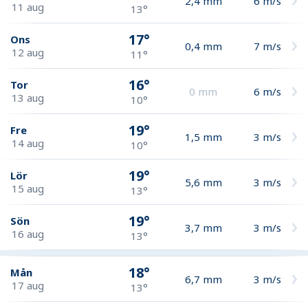
2,4
mm
6
m/s
11 aug
13°
17°
Ons
0,4
mm
7
m/s
12 aug
11°
16°
Tor
0
mm
6
m/s
13 aug
10°
19°
Fre
1,5
mm
3
m/s
14 aug
10°
19°
Lör
5,6
mm
3
m/s
15 aug
13°
19°
Sön
3,7
mm
3
m/s
16 aug
13°
18°
Mån
6,7
mm
3
m/s
17 aug
13°