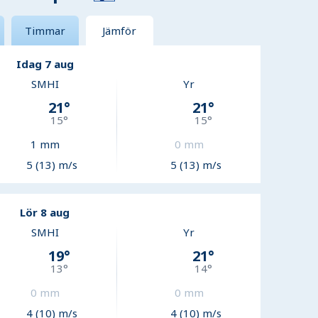
Timmar
Jämför
Idag 7 aug
SMHI
Yr
21
°
21
°
15
°
15
°
1
mm
0
mm
5 (13) m/s
5 (13) m/s
Lör 8 aug
SMHI
Yr
19
°
21
°
13
°
14
°
0
mm
0
mm
4 (10) m/s
4 (10) m/s