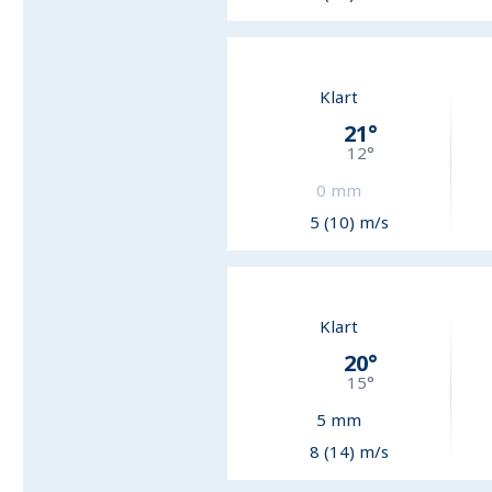
Klart
21
°
12
°
0
mm
5 (10) m/s
Klart
20
°
15
°
5
mm
8 (14) m/s