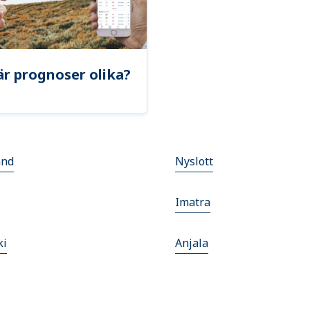
är prognoser olika?
and
Nyslott
Imatra
ki
Anjala