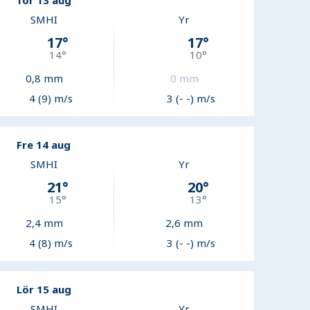
Tor 13 aug
SMHI
Yr
17
°
17
°
14
°
10
°
0,8
mm
0
mm
4 (9) m/s
3 (- -) m/s
Fre 14 aug
SMHI
Yr
21
°
20
°
15
°
13
°
2,4
mm
2,6
mm
4 (8) m/s
3 (- -) m/s
Lör 15 aug
SMHI
Yr