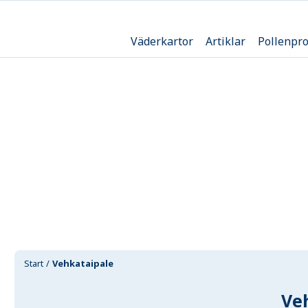
Väderkartor
Artiklar
Pollenpr
Start
Vehkataipale
Ve