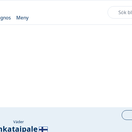
ognos
Meny
Väder
hkataipale