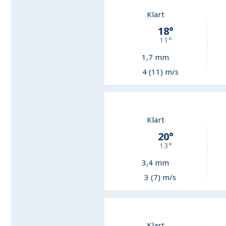
Klart
18
°
11
°
1,7
mm
4 (11) m/s
Klart
20
°
13
°
3,4
mm
3 (7) m/s
Klart