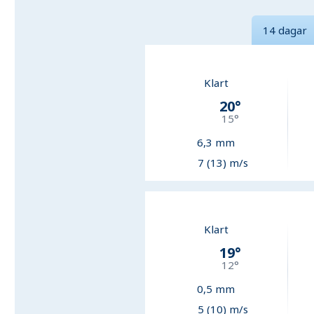
14 dagar
Klart
20
°
15
°
6,3
mm
7 (13) m/s
Klart
19
°
12
°
0,5
mm
5 (10) m/s