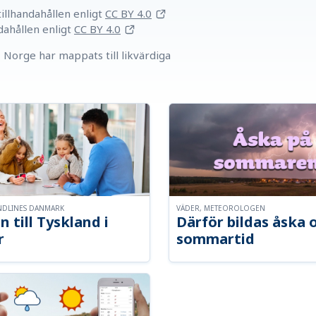
llhandahållen
enligt
CC BY 4.0
dahållen
enligt
CC BY 4.0
Norge har mappats till likvärdiga
NDLINES DANMARK
VÄDER, METEOROLOGEN
n till Tyskland i
Därför bildas åska 
r
sommartid