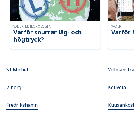
VÄDER, METEOROLOGEN
VÄDER
Varför snurrar låg- och
Varför 
högtryck?
S:t Michel
Villmanstr
Viborg
Kouvola
Fredrikshamn
Kuusankos