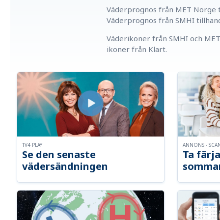
Väderprognos från MET Norge ti
Väderprognos från SMHI tillhan
Väderikoner från SMHI och MET 
ikoner från Klart.
TV4 PLAY
ANNONS - SCA
Se den senaste
Ta färja
vädersändningen
somma