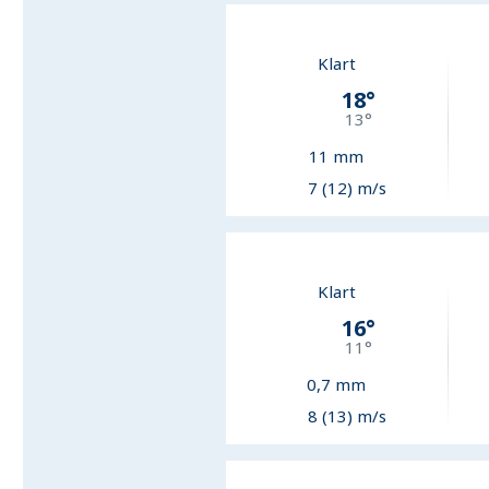
Klart
18
°
13
°
11
mm
7 (12) m/s
Klart
16
°
11
°
0,7
mm
8 (13) m/s