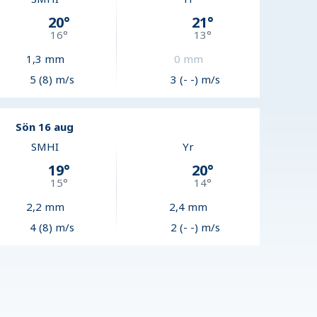
20
°
21
°
16
°
13
°
1,3
mm
0
mm
5 (8) m/s
3 (- -) m/s
Sön 16 aug
SMHI
Yr
19
°
20
°
15
°
14
°
2,2
mm
2,4
mm
4 (8) m/s
2 (- -) m/s