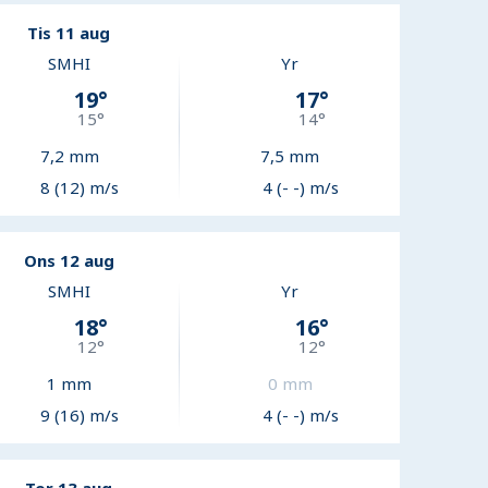
Tis 11 aug
SMHI
Yr
19
°
17
°
15
°
14
°
7,2
mm
7,5
mm
8 (12) m/s
4 (- -) m/s
Ons 12 aug
SMHI
Yr
18
°
16
°
12
°
12
°
1
mm
0
mm
9 (16) m/s
4 (- -) m/s