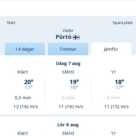
Start
Spara plats
Väder
Pörtö
14 dagar
Timmar
Jämför
Idag 7 aug
Klart
SMHI
Yr
20
°
19
°
18
°
17
°
16
°
17
°
0,3
mm
0
mm
0
mm
12 (16) m/s
11 (16) m/s
11 (15) m/s
Lör 8 aug
Klart
SMHI
Yr