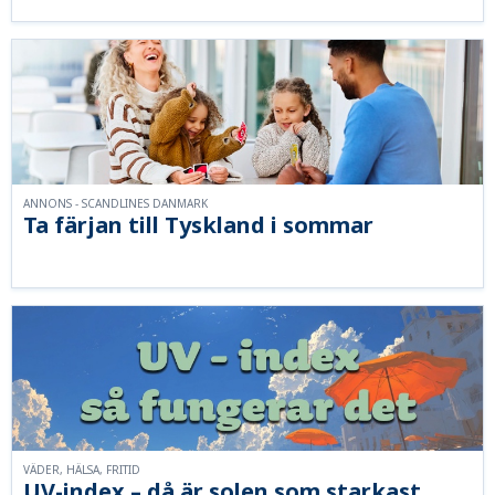
ANNONS - SCANDLINES DANMARK
Ta färjan till Tyskland i sommar
VÄDER, HÄLSA, FRITID
UV-index – då är solen som starkast