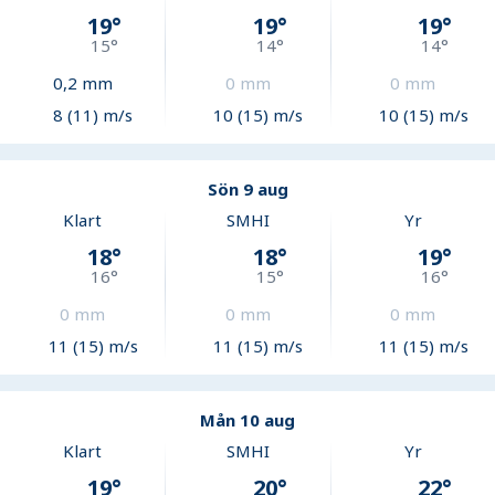
19
°
19
°
19
°
15
°
14
°
14
°
0,2
mm
0
mm
0
mm
8 (11) m/s
10 (15) m/s
10 (15) m/s
Sön 9 aug
Klart
SMHI
Yr
18
°
18
°
19
°
16
°
15
°
16
°
0
mm
0
mm
0
mm
11 (15) m/s
11 (15) m/s
11 (15) m/s
Mån 10 aug
Klart
SMHI
Yr
19
°
20
°
22
°