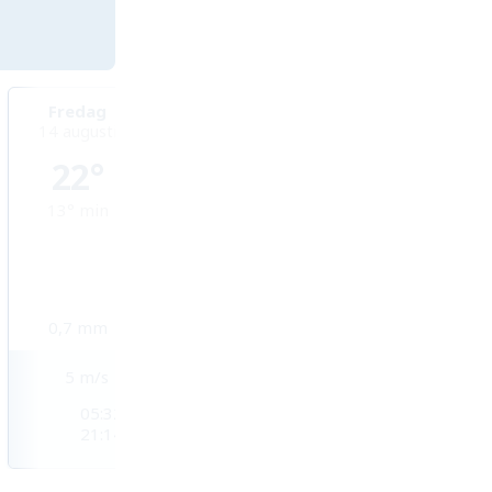
Fredag
Lördag
Söndag
14 augusti
15 augusti
16 augusti
22°
22°
20°
13°
min
14°
min
14°
min
0,7
mm
0,2
mm
5,2
mm
5
m/s
4
m/s
4
m/s
05:32
05:35
05:37
21:14
21:12
21:09