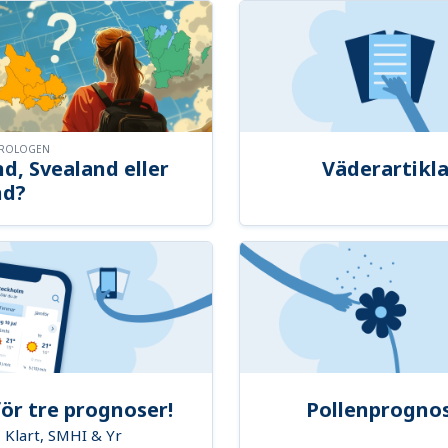
OROLOGEN
d, Svealand eller
Väderartikla
nd?
ör tre prognoser!
Pollenprogno
Klart, SMHI & Yr