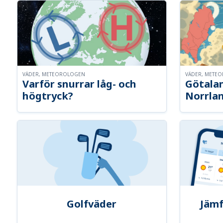
VÄDER, METEOROLOGEN
VÄDER, METE
Varför snurrar låg- och
Götalan
högtryck?
Norrla
Golfväder
Jämf