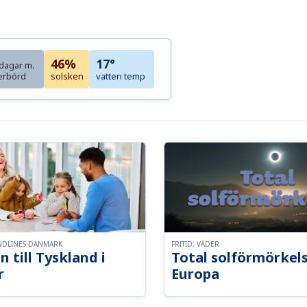
46%
17°
dagar m.
erbörd
solsken
vatten temp
NDLINES DANMARK
FRITID, VÄDER
n till Tyskland i
Total solförmörkel
r
Europa