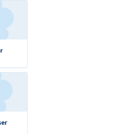
r
ser