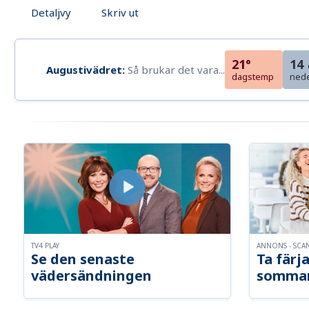
Detaljvy
Skriv ut
21°
14
Augustivädret:
Så brukar det vara...
dagstemp
ned
TV4 PLAY
ANNONS - SCA
Se den senaste
Ta färja
vädersändningen
somma