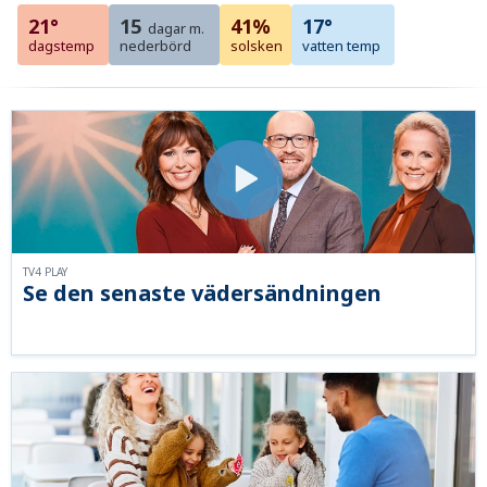
21°
15
41%
17°
dagar m.
dagstemp
nederbörd
solsken
vatten temp
TV4 PLAY
Se den senaste vädersändningen