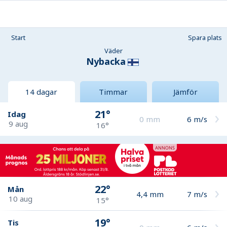
Start
Spara plats
Väder
Nybacka
14 dagar
Timmar
Jämför
21°
Idag
0
mm
6
m/s
9 aug
16°
22°
Mån
4,4
mm
7
m/s
10 aug
15°
19°
Tis