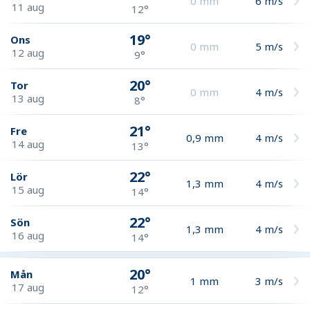
0
mm
6
m/s
11 aug
12°
19°
Ons
0
mm
5
m/s
12 aug
9°
20°
Tor
0
mm
4
m/s
13 aug
8°
21°
Fre
0,9
mm
4
m/s
14 aug
13°
22°
Lör
1,3
mm
4
m/s
15 aug
14°
22°
Sön
1,3
mm
4
m/s
16 aug
14°
20°
Mån
1
mm
3
m/s
17 aug
12°