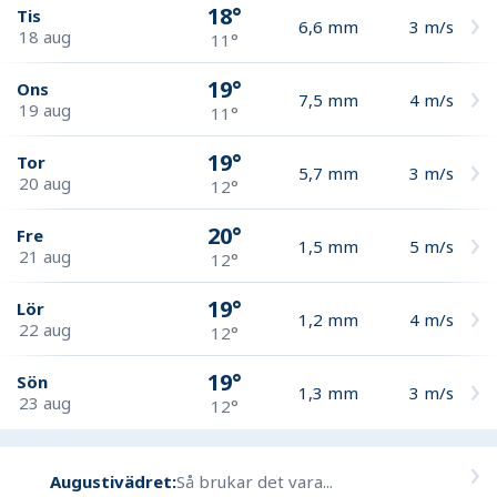
18°
Tis
6,6
mm
3
m/s
18 aug
11°
19°
Ons
7,5
mm
4
m/s
19 aug
11°
19°
Tor
5,7
mm
3
m/s
20 aug
12°
20°
Fre
1,5
mm
5
m/s
21 aug
12°
19°
Lör
1,2
mm
4
m/s
22 aug
12°
19°
Sön
1,3
mm
3
m/s
23 aug
12°
Augustivädret:
Så brukar det vara...