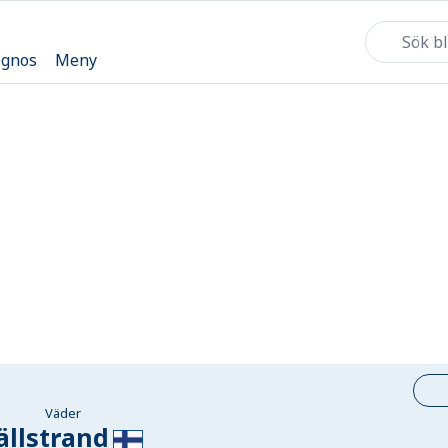
ognos
Meny
Väder
ällstrand