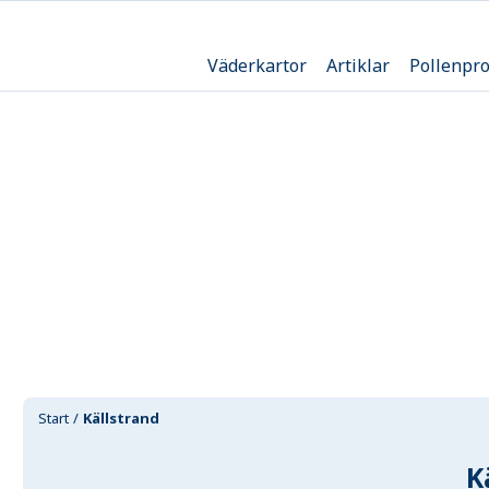
Väderkartor
Artiklar
Pollenpr
Start
Källstrand
K