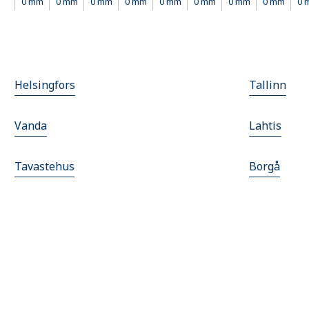
0 mm
0 mm
0 mm
0 mm
0 mm
0 mm
0 mm
0 mm
0 
Helsingfors
Tallinn
Vanda
Lahtis
Tavastehus
Borgå