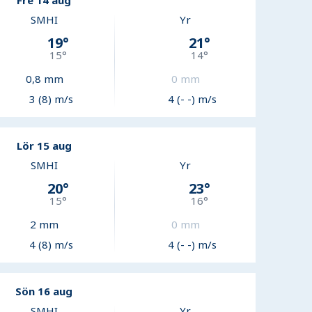
Fre 14 aug
SMHI
Yr
19
°
21
°
15
°
14
°
0,8
mm
0
mm
3 (8) m/s
4 (- -) m/s
Lör 15 aug
SMHI
Yr
20
°
23
°
15
°
16
°
2
mm
0
mm
4 (8) m/s
4 (- -) m/s
Sön 16 aug
SMHI
Yr