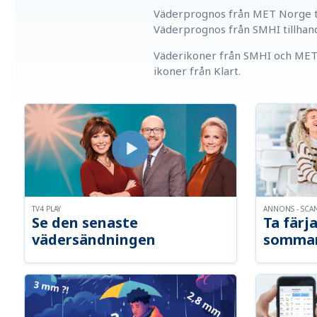
Väderprognos från MET Norge ti
Väderprognos från SMHI tillhan
Väderikoner från SMHI och MET 
ikoner från Klart.
TV4 PLAY
ANNONS - SCA
Se den senaste
Ta färja
vädersändningen
somma