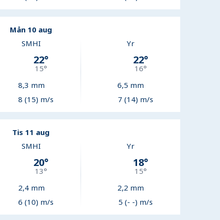
Mån 10 aug
SMHI
Yr
22
°
22
°
15
°
16
°
8,3
mm
6,5
mm
8 (15) m/s
7 (14) m/s
Tis 11 aug
SMHI
Yr
20
°
18
°
13
°
15
°
2,4
mm
2,2
mm
6 (10) m/s
5 (- -) m/s