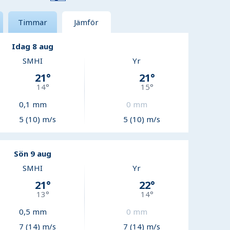
Timmar
Jämför
Idag 8 aug
SMHI
Yr
21
°
21
°
14
°
15
°
0,1
mm
0
mm
5 (10) m/s
5 (10) m/s
Sön 9 aug
SMHI
Yr
21
°
22
°
13
°
14
°
0,5
mm
0
mm
7 (14) m/s
7 (14) m/s