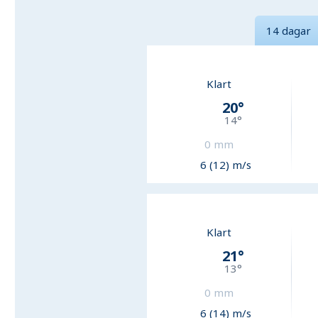
14 dagar
Klart
20
°
14
°
0
mm
6 (12) m/s
Klart
21
°
13
°
0
mm
6 (14) m/s