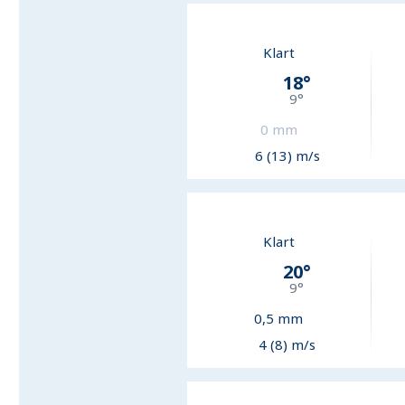
Klart
18
°
9
°
0
mm
6 (13) m/s
Klart
20
°
9
°
0,5
mm
4 (8) m/s