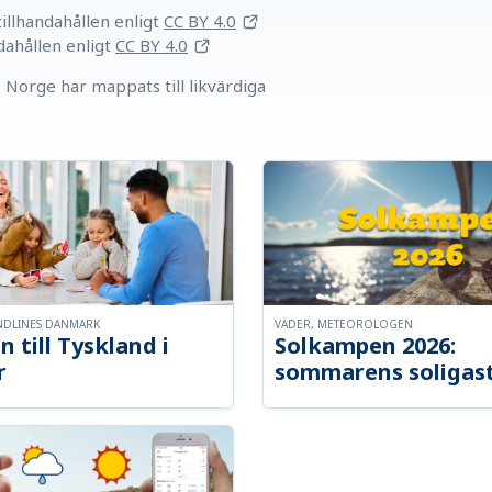
llhandahållen
enligt
CC BY 4.0
dahållen
enligt
CC BY 4.0
Norge har mappats till likvärdiga
NDLINES DANMARK
VÄDER, METEOROLOGEN
n till Tyskland i
Solkampen 2026:
r
sommarens soligast