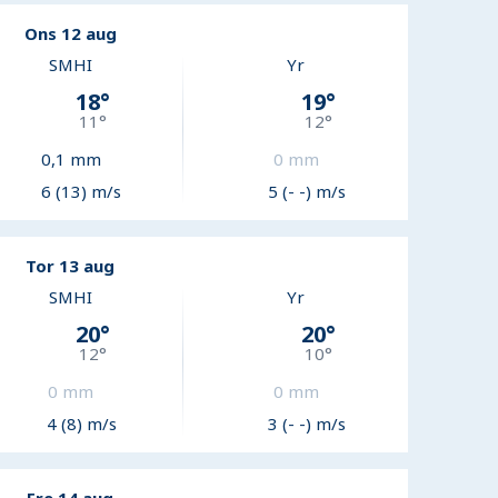
Ons 12 aug
SMHI
Yr
18
°
19
°
11
°
12
°
0,1
mm
0
mm
6 (13) m/s
5 (- -) m/s
Tor 13 aug
SMHI
Yr
20
°
20
°
12
°
10
°
0
mm
0
mm
4 (8) m/s
3 (- -) m/s