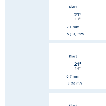
Klart
21
°
13
°
2,1
mm
5 (13) m/s
Klart
21
°
14
°
0,7
mm
3 (6) m/s
Klart