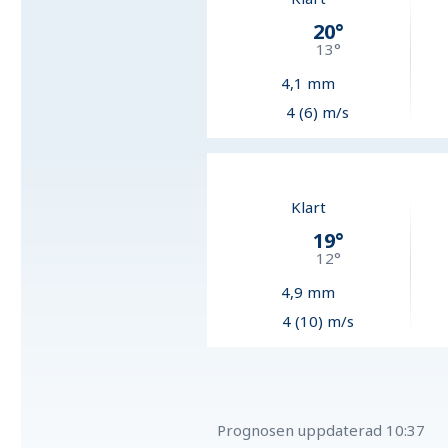
20
°
13
°
4,1
mm
4 (6) m/s
Klart
19
°
12
°
4,9
mm
4 (10) m/s
Prognosen uppdaterad
10:37