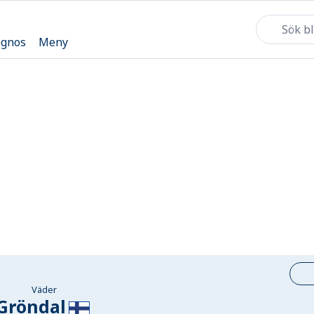
ognos
Meny
Väder
Gröndal