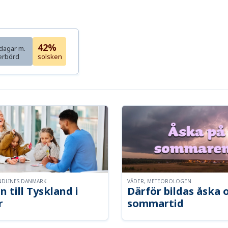
42%
dagar m.
erbörd
solsken
NDLINES DANMARK
VÄDER, METEOROLOGEN
n till Tyskland i
Därför bildas åska 
r
sommartid