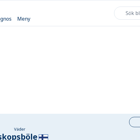
ognos
Meny
Väder
skopsböle