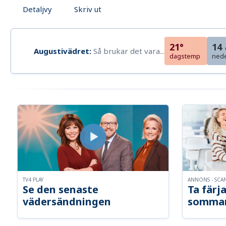
Detaljvy
Skriv ut
21°
14
Augustivädret:
Så brukar det vara...
dagstemp
ned
TV4 PLAY
ANNONS - SCA
Se den senaste
Ta färja
vädersändningen
somma