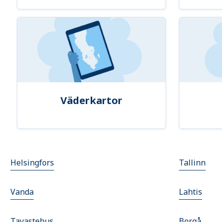
Väderkartor
Helsingfors
Tallinn
Vanda
Lahtis
Tavastehus
Borgå