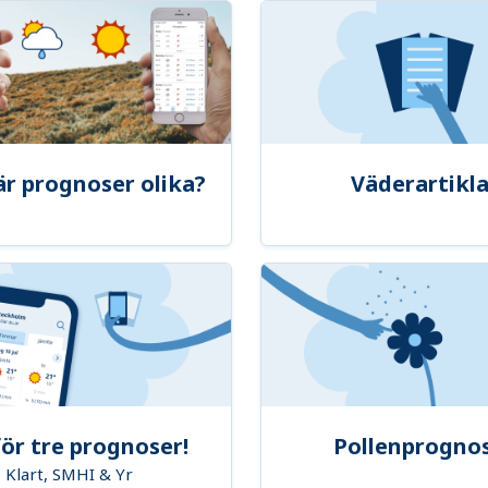
är prognoser olika?
Väderartikla
ör tre prognoser!
Pollenprogno
Klart, SMHI & Yr