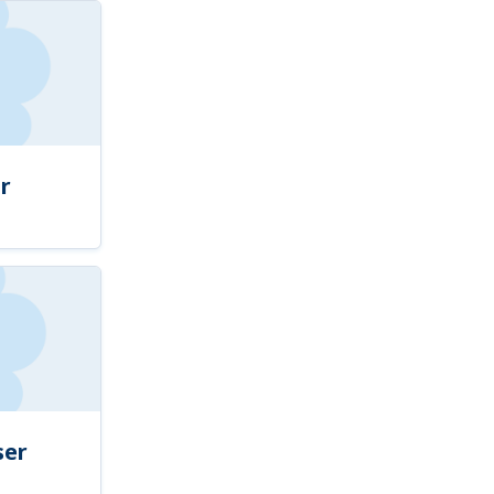
r
ser