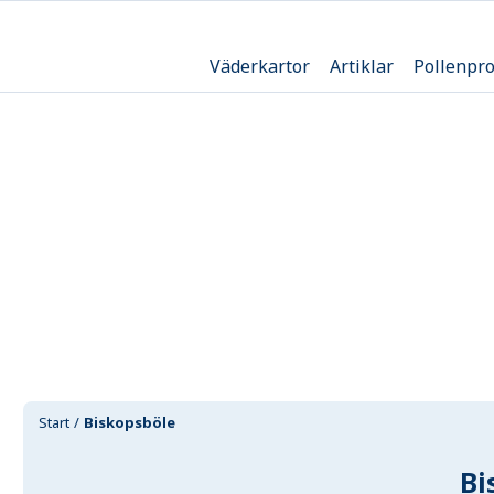
Väderkartor
Artiklar
Pollenpr
Start
Biskopsböle
Bi