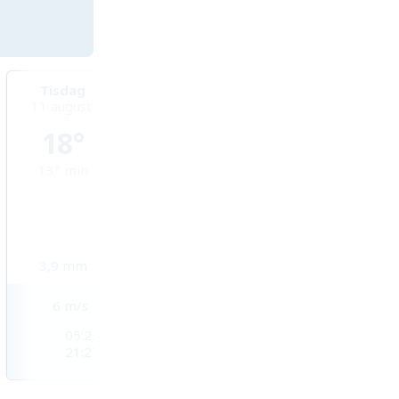
Tisdag
Onsdag
Torsdag
11 augusti
12 augusti
13 augusti
18°
19°
20°
13°
min
10°
min
9°
min
3,9
mm
0,1
mm
1,4
mm
6
m/s
5
m/s
5
m/s
05:22
05:24
05:26
21:27
21:25
21:22