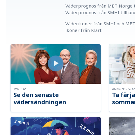
Väderprognos från MET Norge ti
Väderprognos från SMHI tillhan
Väderikoner från SMHI och MET 
ikoner från Klart.
TV4 PLAY
ANNONS - SCA
Se den senaste
Ta färja
vädersändningen
somma