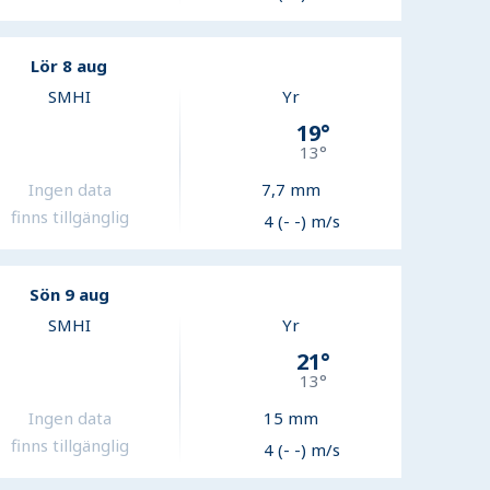
Lör 8 aug
SMHI
Yr
19
°
13
°
Ingen data
7,7
mm
finns tillgänglig
4 (- -) m/s
Sön 9 aug
SMHI
Yr
21
°
13
°
Ingen data
15
mm
finns tillgänglig
4 (- -) m/s