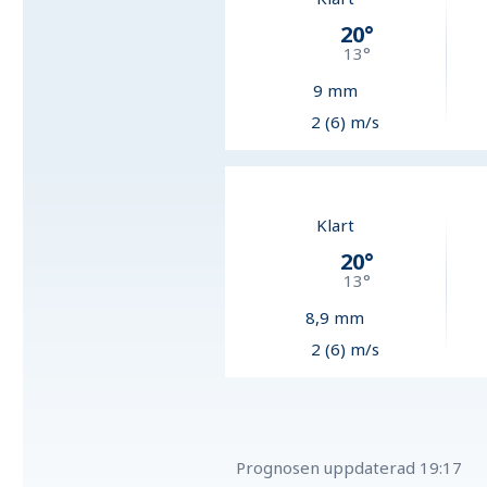
20
°
13
°
9
mm
2 (6) m/s
Klart
20
°
13
°
8,9
mm
2 (6) m/s
Prognosen uppdaterad
19:17