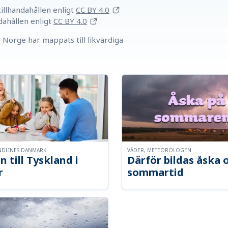
llhandahållen
enligt
CC BY 4.0
dahållen
enligt
CC BY 4.0
Norge har mappats till likvärdiga
NDLINES DANMARK
VÄDER, METEOROLOGEN
n till Tyskland i
Därför bildas åska 
r
sommartid