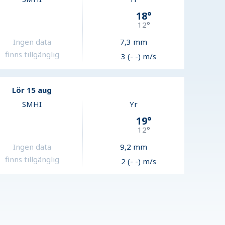
18
°
12
°
Ingen data
7,3
mm
finns tillgänglig
3 (- -) m/s
Lör 15 aug
SMHI
Yr
19
°
12
°
Ingen data
9,2
mm
finns tillgänglig
2 (- -) m/s