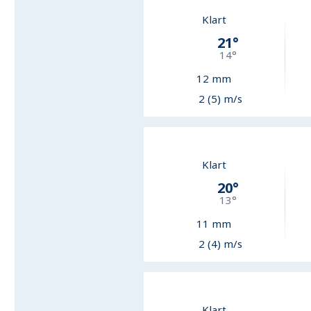
Klart
21
°
14
°
12
mm
2 (5) m/s
Klart
20
°
13
°
11
mm
2 (4) m/s
Klart