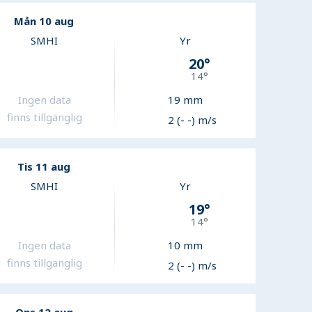
Mån 10 aug
SMHI
Yr
20
°
14
°
Ingen data
19
mm
finns tillgänglig
2 (- -) m/s
Tis 11 aug
SMHI
Yr
19
°
14
°
Ingen data
10
mm
finns tillgänglig
2 (- -) m/s