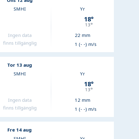
Ons 12 aug
SMHI
Yr
18
°
13
°
Ingen data
22
mm
finns tillgänglig
1 (- -) m/s
Tor 13 aug
SMHI
Yr
18
°
13
°
Ingen data
12
mm
finns tillgänglig
1 (- -) m/s
Fre 14 aug
SMHI
Yr