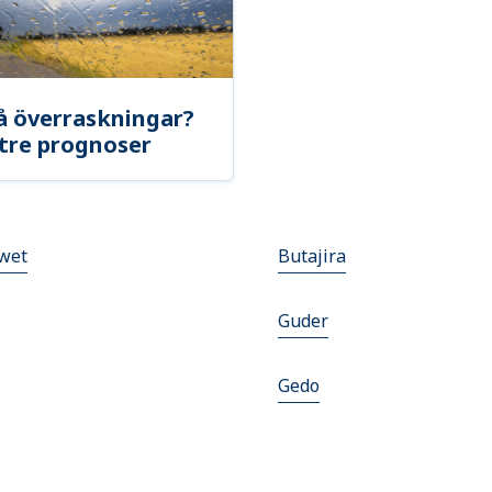
å överraskningar?
tre prognoser
wet
Butajira
Guder
Gedo