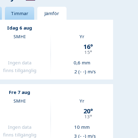
Timmar
Jämför
Idag 6 aug
SMHI
Yr
16
°
15
°
Ingen data
0,6
mm
finns tillgänglig
2 (- -) m/s
Fre 7 aug
SMHI
Yr
20
°
13
°
Ingen data
10
mm
finns tillgänglig
3 (- -) m/s