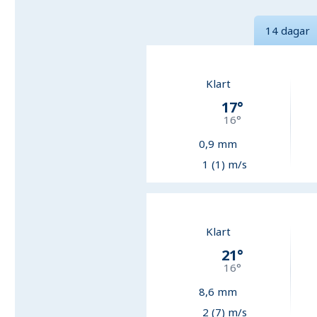
14 dagar
Klart
17
°
16
°
0,9
mm
1 (1) m/s
Klart
21
°
16
°
8,6
mm
2 (7) m/s