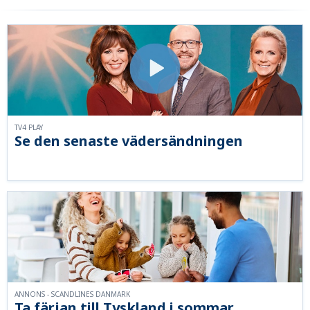
TV4 PLAY
Se den senaste vädersändningen
ANNONS - SCANDLINES DANMARK
Ta färjan till Tyskland i sommar