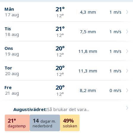
21°
Mån
4,3
mm
1
m/s
17 aug
12°
21°
Tis
7,5
mm
1
m/s
18 aug
12°
20°
Ons
11,8
mm
1
m/s
19 aug
12°
20°
Tor
11,3
mm
1
m/s
20 aug
12°
20°
Fre
8,2
mm
0
m/s
21 aug
12°
Augustivädret:
Så brukar det vara...
21°
14
49%
dagar m.
dagstemp
nederbörd
solsken