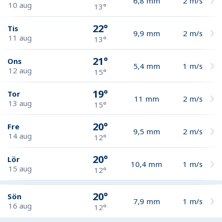
6,8
mm
2
m/s
10 aug
13°
22°
Tis
9,9
mm
2
m/s
11 aug
13°
21°
Ons
5,4
mm
1
m/s
12 aug
15°
19°
Tor
11
mm
2
m/s
13 aug
15°
20°
Fre
9,5
mm
2
m/s
14 aug
12°
20°
Lör
10,4
mm
1
m/s
15 aug
12°
20°
Sön
7,9
mm
1
m/s
16 aug
12°