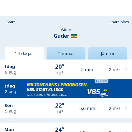
Start
Spara plats
Väder
Guder
14 dagar
Timmar
Jämför
20°
Idag
5
mm
2
m/s
8 aug
16°
Idag
8 aug
22°
Sön
5,6
mm
2
m/s
9 aug
14°
24°
Mån