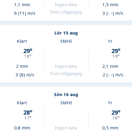
1,1
mm
Ingen data
1,5
mm
finns tillgänglig
6 (11) m/s
3 (- -) m/s
Lör 15 aug
Klart
SMHI
Yr
29
°
29
°
18
°
19
°
2
mm
Ingen data
2,1
mm
finns tillgänglig
3 (8) m/s
2 (- -) m/s
Sön 16 aug
Klart
SMHI
Yr
28
°
29
°
17
°
18
°
0,8
mm
Ingen data
0,5
mm