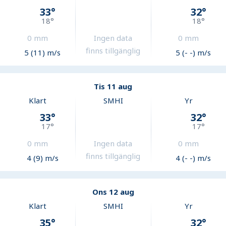
33
°
32
°
18
°
18
°
0
mm
Ingen data
0
mm
finns tillgänglig
5 (11) m/s
5 (- -) m/s
Tis 11 aug
Klart
SMHI
Yr
33
°
32
°
17
°
17
°
0
mm
Ingen data
0
mm
finns tillgänglig
4 (9) m/s
4 (- -) m/s
Ons 12 aug
Klart
SMHI
Yr
35
°
32
°