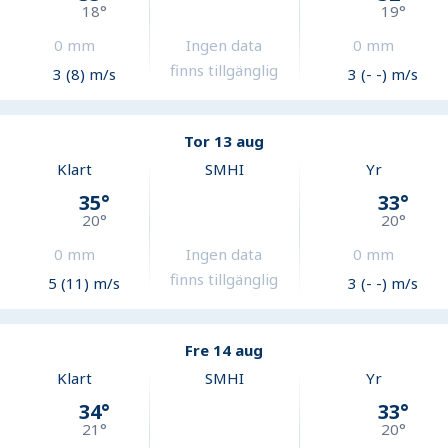
18
°
19
°
0
mm
Ingen data
0
mm
finns tillgänglig
3 (8) m/s
3 (- -) m/s
Tor 13 aug
Klart
SMHI
Yr
35
°
33
°
20
°
20
°
0
mm
Ingen data
0
mm
finns tillgänglig
5 (11) m/s
3 (- -) m/s
Fre 14 aug
Klart
SMHI
Yr
34
°
33
°
21
°
20
°