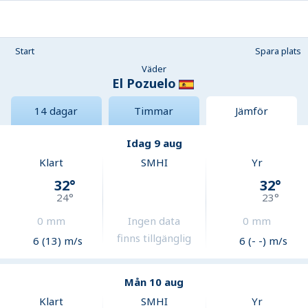
Start
Spara plats
Väder
El Pozuelo
14 dagar
Timmar
Jämför
Idag 9 aug
Klart
SMHI
Yr
32
°
32
°
24
°
23
°
0
mm
Ingen data
0
mm
finns tillgänglig
6 (13) m/s
6 (- -) m/s
Mån 10 aug
Klart
SMHI
Yr