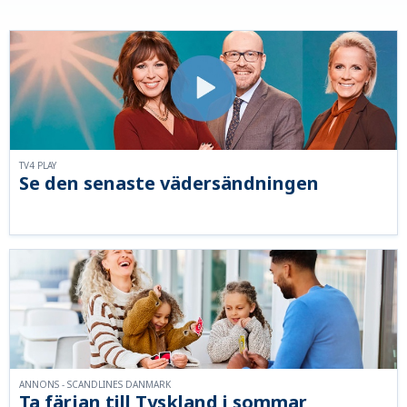
TV4 PLAY
Se den senaste vädersändningen
ANNONS - SCANDLINES DANMARK
Ta färjan till Tyskland i sommar