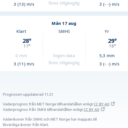
finns tillgänglig
3 (13) m/s
3 (- -) m/s
Mån 17 aug
Klart
SMHI
Yr
28
°
29
°
17
°
18
°
0
mm
Ingen data
5,3
mm
finns tillgänglig
3 (11) m/s
3 (- -) m/s
Prognosen uppdaterad
11:21
Väderprognos från MET Norge tillhandahållen
enligt
CC BY 4.0
Väderprognos från SMHI tillhandahållen
enligt
CC BY 4.0
Väderikoner från SMHI och MET Norge har mappats till
likvärdiga ikoner från Klart.