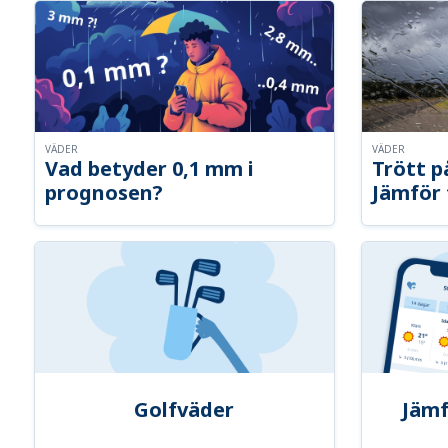
VÄDER
VÄDER
Vad betyder 0,1 mm i
Trött p
prognosen?
Jämför 
Golfväder
Jämf