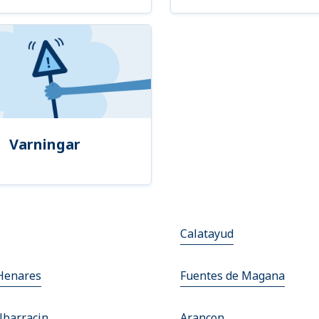
Varningar
Calatayud
 Henares
Fuentes de Magana
lbarracin
Arancon