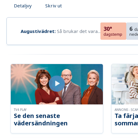
Detaljvy
Skriv ut
30°
6
d
Augustivädret:
Så brukar det vara...
dagstemp
ned
TV4 PLAY
ANNONS - SCA
Se den senaste
Ta färja
vädersändningen
somma