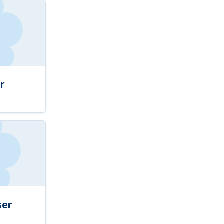
r
ser