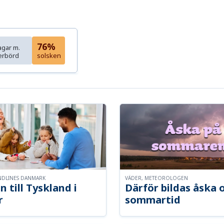
76%
agar m.
erbörd
solsken
NDLINES DANMARK
VÄDER, METEOROLOGEN
n till Tyskland i
Därför bildas åska 
r
sommartid