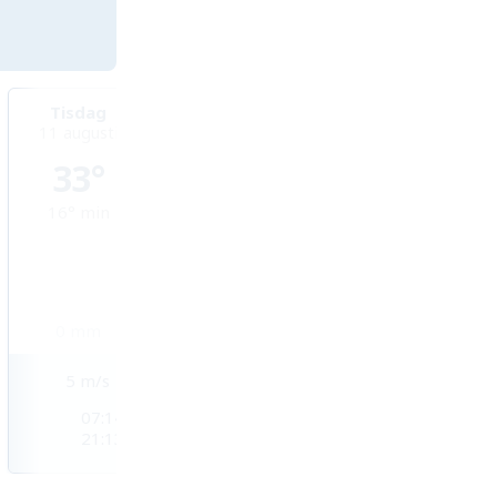
Tisdag
Onsdag
Torsdag
11 augusti
12 augusti
13 augusti
33°
33°
33°
16°
min
20°
min
20°
min
0
mm
0
mm
0
mm
5
m/s
3
m/s
3
m/s
07:14
07:15
07:16
21:13
21:12
21:11