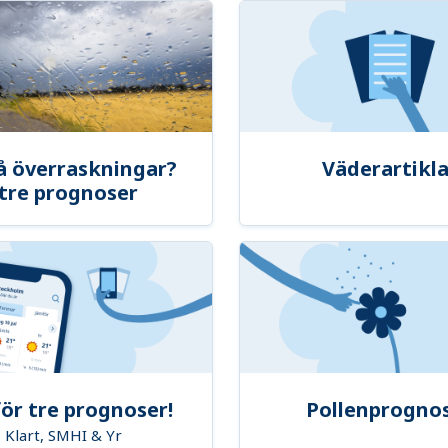
å överraskningar?
Väderartikla
tre prognoser
ör tre prognoser!
Pollenprogno
Klart, SMHI & Yr