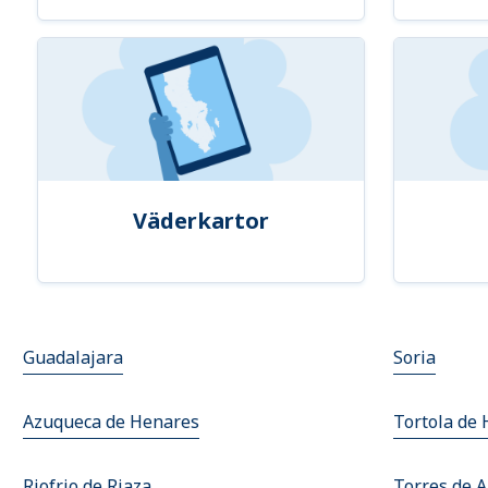
Väderkartor
Guadalajara
Soria
Azuqueca de Henares
Tortola de
Riofrio de Riaza
Torres de A