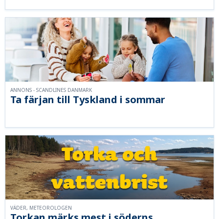
ANNONS - SCANDLINES DANMARK
Ta färjan till Tyskland i sommar
VÄDER, METEOROLOGEN
Torkan märks mest i söderns