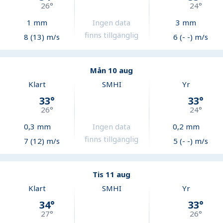
26
°
24
°
1
mm
Ingen data
3
mm
finns tillgänglig
8 (13) m/s
6 (- -) m/s
Mån 10 aug
Klart
SMHI
Yr
33
°
33
°
26
°
24
°
0,3
mm
Ingen data
0,2
mm
finns tillgänglig
7 (12) m/s
5 (- -) m/s
Tis 11 aug
Klart
SMHI
Yr
34
°
33
°
27
°
26
°