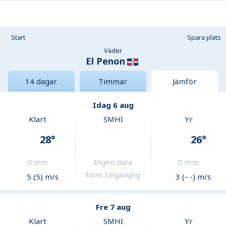
Start
Spara plats
Väder
El Penon
14 dagar
Timmar
Jämför
Idag 6 aug
Klart
SMHI
Yr
28
°
26
°
0
mm
Ingen data
0
mm
finns tillgänglig
5 (5) m/s
3 (- -) m/s
Fre 7 aug
Klart
SMHI
Yr