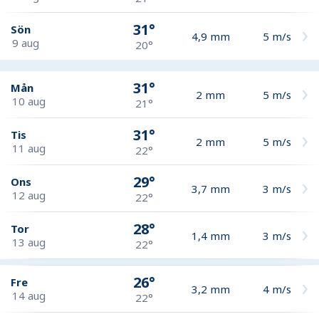
31°
Sön
4,9
mm
5
m/s
9 aug
20°
31°
Mån
2
mm
5
m/s
10 aug
21°
31°
Tis
2
mm
5
m/s
11 aug
22°
29°
Ons
3,7
mm
3
m/s
12 aug
22°
28°
Tor
1,4
mm
3
m/s
13 aug
22°
26°
Fre
3,2
mm
4
m/s
14 aug
22°