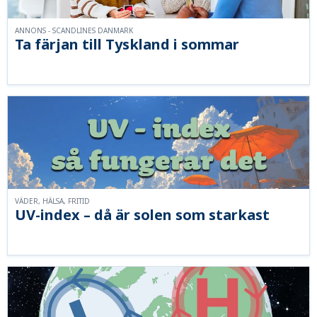
ANNONS - SCANDLINES DANMARK
Ta färjan till Tyskland i sommar
VÄDER, HÄLSA, FRITID
UV-index – då är solen som starkast