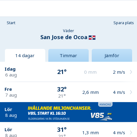
Start
Spara plats
Väder
San Jose de Ocoa
14 dagar
Timmar
Jämför
Idag
21°
0
mm
2
m/s
6 aug
32°
Fre
2,6
mm
4
m/s
7 aug
21°
Lör
8 aug
31°
Lör
1,3
mm
4
m/s
8 aug
21°