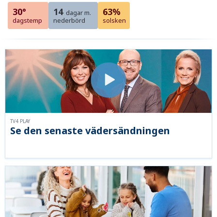
30°
14
63%
dagar m.
dagstemp
nederbörd
solsken
TV4 PLAY
Se den senaste vädersändningen