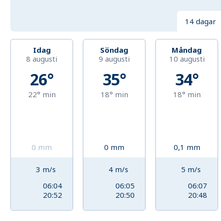
14 dagar
Idag
Söndag
Måndag
8 augusti
9 augusti
10 augusti
26°
35°
34°
22°
min
18°
min
18°
min
0
mm
0
mm
0,1
mm
3
m/s
4
m/s
5
m/s
06:04
06:05
06:07
20:52
20:50
20:48