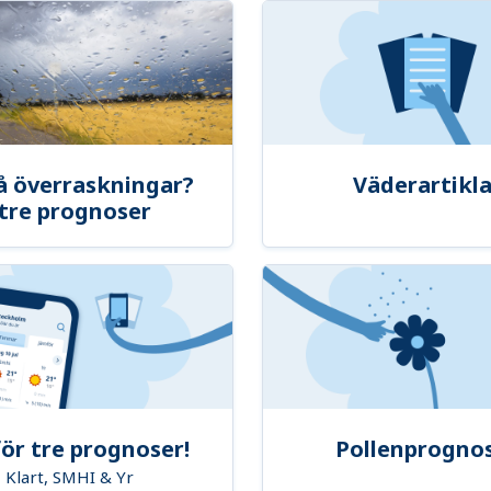
å överraskningar?
Väderartikla
tre prognoser
ör tre prognoser!
Pollenprogno
Klart, SMHI & Yr