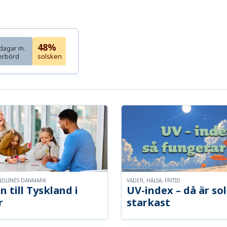
48%
dagar m.
erbörd
solsken
NDLINES DANMARK
VÄDER, HÄLSA, FRITID
n till Tyskland i
UV-index – då är so
r
starkast