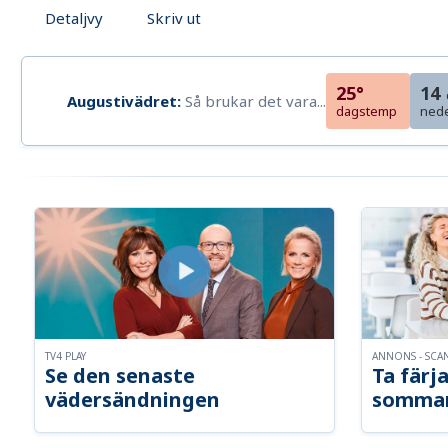
Detaljvy
Skriv ut
25°
14
Augustivädret:
Så brukar det vara...
dagstemp
ned
TV4 PLAY
ANNONS - SCA
Se den senaste
Ta färja
vädersändningen
somma