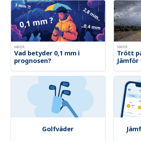
VÄDER
VÄDER
Vad betyder 0,1 mm i
Trött p
prognosen?
Jämför 
Golfväder
Jämf