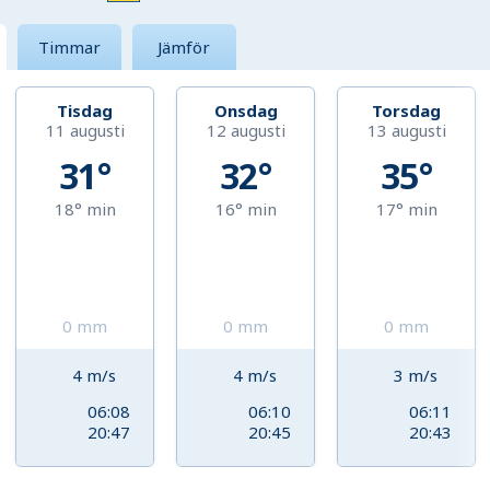
Timmar
Jämför
Tisdag
Onsdag
Torsdag
11 augusti
12 augusti
13 augusti
31°
32°
35°
18°
min
16°
min
17°
min
0
mm
0
mm
0
mm
4
m/s
4
m/s
3
m/s
06:08
06:10
06:11
20:47
20:45
20:43