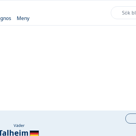
ognos
Meny
Väder
Talheim