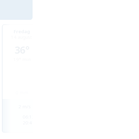
Fredag
Lördag
Söndag
14 augusti
15 augusti
16 augusti
36°
34°
30°
19°
min
20°
min
19°
min
0
mm
2
mm
4,2
mm
2
m/s
2
m/s
2
m/s
06:12
06:14
06:15
20:41
20:40
20:38