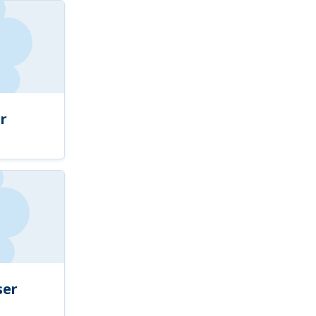
r
ser