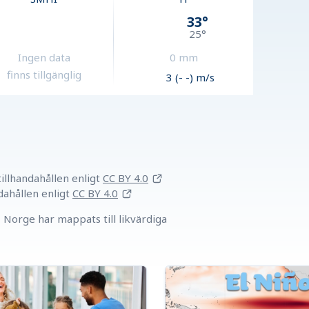
33
°
25
°
Ingen data
0
mm
finns tillgänglig
3 (- -) m/s
llhandahållen
enligt
CC BY 4.0
dahållen
enligt
CC BY 4.0
Norge har mappats till likvärdiga