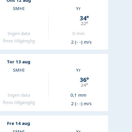
Ons 12 aug
SMHI
Yr
34
°
22
°
Ingen data
0
mm
finns tillgänglig
2 (- -) m/s
Tor 13 aug
SMHI
Yr
36
°
24
°
Ingen data
0,1
mm
finns tillgänglig
2 (- -) m/s
Fre 14 aug
SMHI
Yr