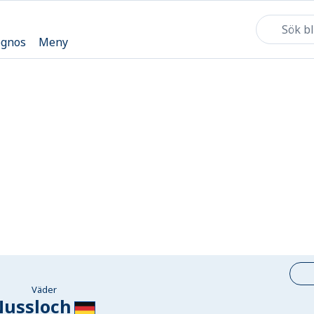
ognos
Meny
Väder
Nussloch