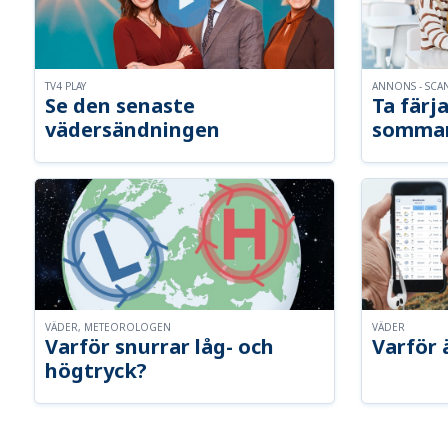
TV4 PLAY
ANNONS - SCA
Se den senaste
Ta färja
vädersändningen
somma
VÄDER, METEOROLOGEN
VÄDER
Varför snurrar låg- och
Varför 
högtryck?