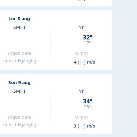
Lör 8 aug
SMHI
Yr
32
°
17
°
Ingen data
0
mm
finns tillgänglig
4 (- -) m/s
Sön 9 aug
SMHI
Yr
34
°
23
°
Ingen data
0
mm
finns tillgänglig
3 (- -) m/s