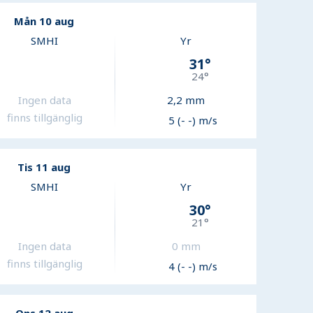
Mån 10 aug
SMHI
Yr
31
°
24
°
Ingen data
2,2
mm
finns tillgänglig
5 (- -) m/s
Tis 11 aug
SMHI
Yr
30
°
21
°
Ingen data
0
mm
finns tillgänglig
4 (- -) m/s