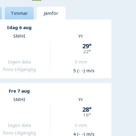
Timmar
Jämför
Idag 6 aug
SMHI
Yr
29
°
22
°
Ingen data
0
mm
finns tillgänglig
5 (- -) m/s
Fre 7 aug
SMHI
Yr
28
°
16
°
Ingen data
0
mm
finns tillgänglig
4 (- -) m/s