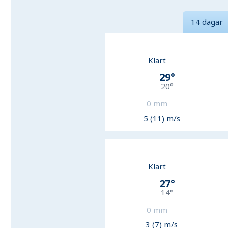
14 dagar
Klart
29
°
20
°
0
mm
5 (11) m/s
Klart
27
°
14
°
0
mm
3 (7) m/s