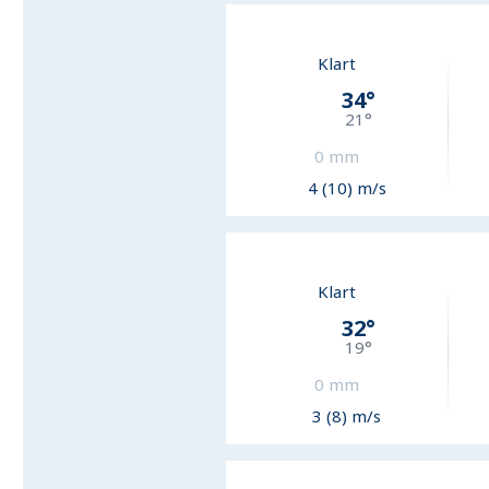
Klart
34
°
21
°
0
mm
4 (10) m/s
Klart
32
°
19
°
0
mm
3 (8) m/s