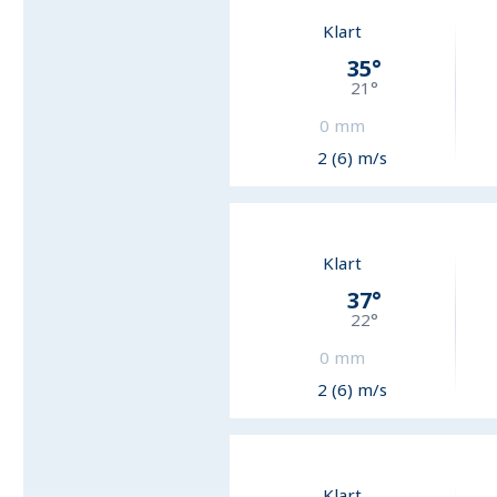
Klart
35
°
21
°
0
mm
2 (6) m/s
Klart
37
°
22
°
0
mm
2 (6) m/s
Klart