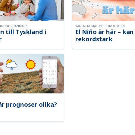
NDLINES DANMARK
VÄDER, KLIMAT, METEOROLOGEN
n till Tyskland i
El Niño är här – kan 
r
rekordstark
är prognoser olika?