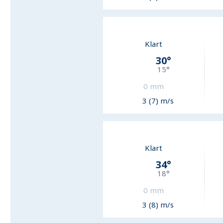
Klart
30
°
15
°
0
mm
3 (7) m/s
Klart
34
°
18
°
0
mm
3 (8) m/s