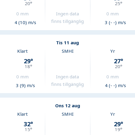
20
°
25
°
0
mm
Ingen data
0
mm
finns tillgänglig
4 (10) m/s
3 (- -) m/s
Tis 11 aug
Klart
SMHI
Yr
29
°
27
°
18
°
20
°
0
mm
Ingen data
0
mm
finns tillgänglig
3 (9) m/s
4 (- -) m/s
Ons 12 aug
Klart
SMHI
Yr
32
°
29
°
15
°
19
°