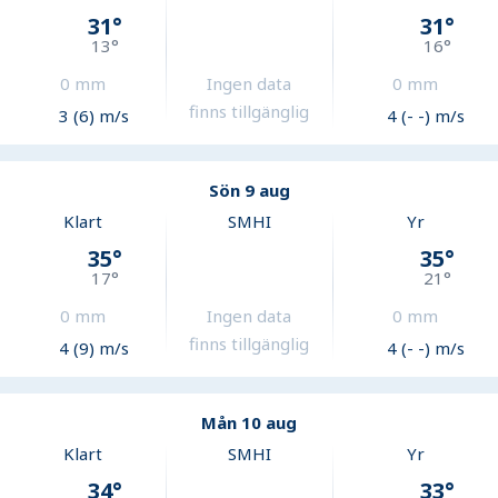
31
°
31
°
13
°
16
°
0
mm
Ingen data
0
mm
finns tillgänglig
3 (6) m/s
4 (- -) m/s
Sön 9 aug
Klart
SMHI
Yr
35
°
35
°
17
°
21
°
0
mm
Ingen data
0
mm
finns tillgänglig
4 (9) m/s
4 (- -) m/s
Mån 10 aug
Klart
SMHI
Yr
34
°
33
°