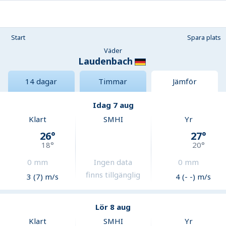
Start
Spara plats
Väder
Laudenbach
14 dagar
Timmar
Jämför
Idag 7 aug
Klart
SMHI
Yr
26
°
27
°
18
°
20
°
0
mm
Ingen data
0
mm
finns tillgänglig
3 (7) m/s
4 (- -) m/s
Lör 8 aug
Klart
SMHI
Yr