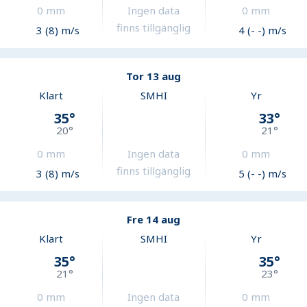
0
mm
Ingen data
0
mm
finns tillgänglig
3 (8) m/s
4 (- -) m/s
Tor 13 aug
Klart
SMHI
Yr
35
°
33
°
20
°
21
°
0
mm
Ingen data
0
mm
finns tillgänglig
3 (8) m/s
5 (- -) m/s
Fre 14 aug
Klart
SMHI
Yr
35
°
35
°
21
°
23
°
0
mm
Ingen data
0
mm