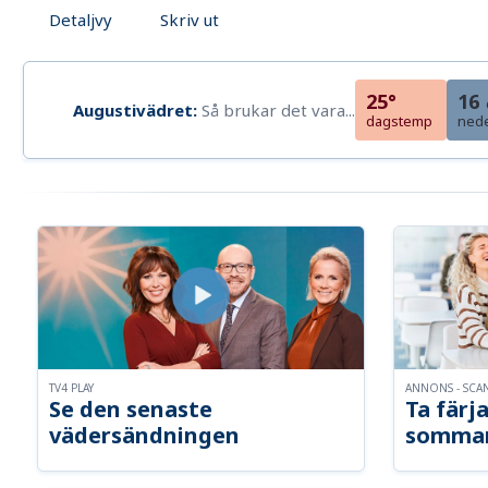
Detaljvy
Skriv ut
25°
16
Augustivädret:
Så brukar det vara...
dagstemp
ned
TV4 PLAY
ANNONS - SCA
Se den senaste
Ta färja
vädersändningen
somma