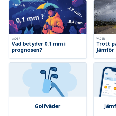
VÄDER
VÄDER
Vad betyder 0,1 mm i
Trött p
prognosen?
Jämför 
Golfväder
Jämf