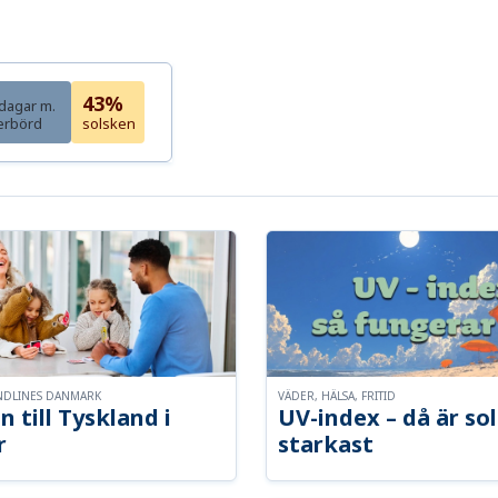
43%
dagar m.
erbörd
solsken
NDLINES DANMARK
VÄDER, HÄLSA, FRITID
n till Tyskland i
UV-index – då är so
r
starkast