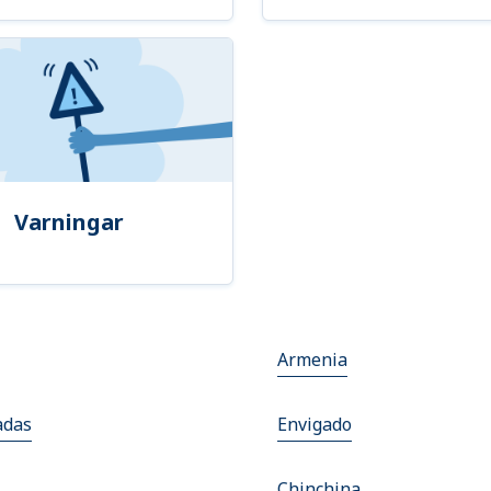
Varningar
Armenia
adas
Envigado
Chinchina