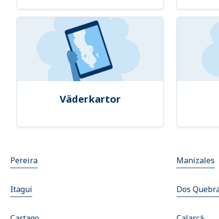
Väderkartor
Pereira
Manizales
Itagui
Dos Quebr
Cartago
Calarcá