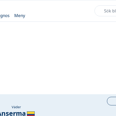
ognos
Meny
Väder
Anserma