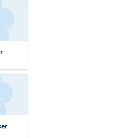
r
ser