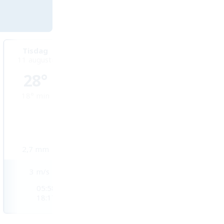
Tisdag
Onsdag
Torsdag
11 augusti
12 augusti
13 augusti
28°
27°
27°
18°
min
16°
min
16°
min
2,7
mm
3,6
mm
3,3
mm
3
m/s
1
m/s
1
m/s
05:58
05:58
05:58
18:17
18:17
18:16