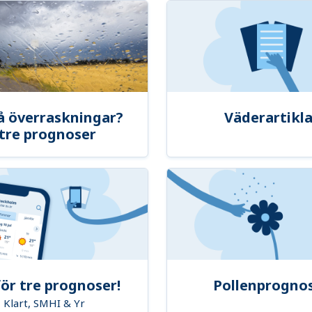
å överraskningar?
Väderartikla
tre prognoser
ör tre prognoser!
Pollenprogno
Klart, SMHI & Yr