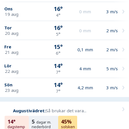
16°
Ons
0
mm
3
m/s
19 aug
4°
16°
Tor
0
mm
2
m/s
20 aug
5°
15°
Fre
0,1
mm
2
m/s
21 aug
6°
14°
Lör
4
mm
5
m/s
22 aug
7°
14°
Sön
4,2
mm
3
m/s
23 aug
7°
Augustivädret:
Så brukar det vara...
14°
5
45%
dagar m.
dagstemp
nederbörd
solsken