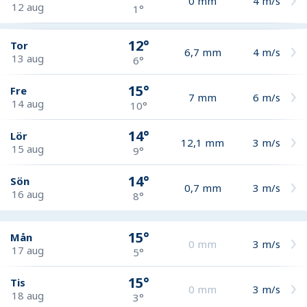
0
mm
4
m/s
12 aug
1°
12°
Tor
6,7
mm
4
m/s
13 aug
6°
15°
Fre
7
mm
6
m/s
14 aug
10°
14°
Lör
12,1
mm
3
m/s
15 aug
9°
14°
Sön
0,7
mm
3
m/s
16 aug
8°
15°
Mån
0
mm
3
m/s
17 aug
5°
15°
Tis
0
mm
3
m/s
18 aug
3°