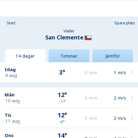
Start
Spara plats
Väder
San Clemente
14 dagar
Timmar
Jämför
Idag
3°
0
mm
1
m/s
9 aug
12°
Mån
0
mm
2
m/s
10 aug
-1°
12°
Tis
0
mm
2
m/s
11 aug
4°
14°
Ons