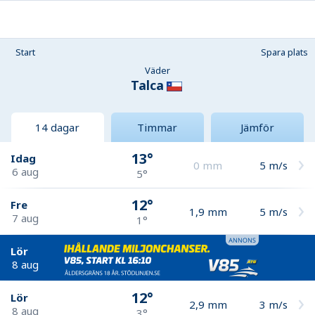
Start
Spara plats
Väder
Talca
14 dagar
Timmar
Jämför
13°
Idag
0
mm
5
m/s
6 aug
5°
12°
Fre
1,9
mm
5
m/s
7 aug
1°
Lör
8 aug
12°
Lör
2,9
mm
3
m/s
8 aug
3°