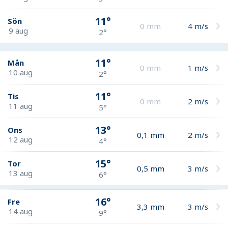
11°
Sön
0
mm
4
m/s
9 aug
2°
11°
Mån
0
mm
1
m/s
10 aug
2°
11°
Tis
0
mm
2
m/s
11 aug
5°
13°
Ons
0,1
mm
2
m/s
12 aug
4°
15°
Tor
0,5
mm
3
m/s
13 aug
6°
16°
Fre
3,3
mm
3
m/s
14 aug
9°