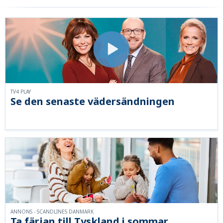
TV4 PLAY
Se den senaste vädersändningen
ANNONS - SCANDLINES DANMARK
Ta färjan till Tyskland i sommar