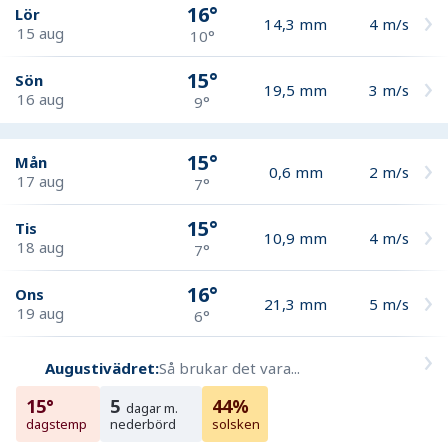
16°
Lör
14,3
mm
4
m/s
15 aug
10°
15°
Sön
19,5
mm
3
m/s
16 aug
9°
15°
Mån
0,6
mm
2
m/s
17 aug
7°
15°
Tis
10,9
mm
4
m/s
18 aug
7°
16°
Ons
21,3
mm
5
m/s
19 aug
6°
Augustivädret:
Så brukar det vara...
15°
5
44%
dagar m.
dagstemp
nederbörd
solsken