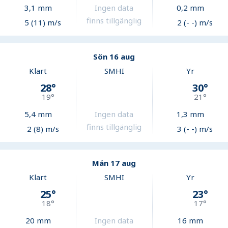
3,1
mm
Ingen data
0,2
mm
finns tillgänglig
5 (11) m/s
2 (- -) m/s
Sön 16 aug
Klart
SMHI
Yr
28
°
30
°
19
°
21
°
5,4
mm
Ingen data
1,3
mm
finns tillgänglig
2 (8) m/s
3 (- -) m/s
Mån 17 aug
Klart
SMHI
Yr
25
°
23
°
18
°
17
°
20
mm
Ingen data
16
mm