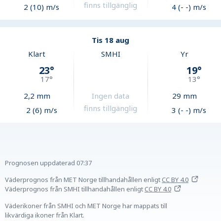
finns tillgänglig
2 (10) m/s
4 (- -) m/s
Tis 18 aug
Klart
SMHI
Yr
23
°
19
°
17
°
13
°
2,2
mm
Ingen data
29
mm
finns tillgänglig
2 (6) m/s
3 (- -) m/s
Prognosen uppdaterad
07:37
Väderprognos från MET Norge tillhandahållen
enligt
CC BY 4.0
Väderprognos från SMHI tillhandahållen
enligt
CC BY 4.0
Väderikoner från SMHI och MET Norge har mappats till
likvärdiga ikoner från Klart.