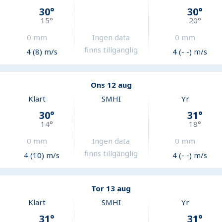
30
°
30
°
15
°
20
°
0
mm
Ingen data
0
mm
finns tillgänglig
4 (8) m/s
4 (- -) m/s
Ons 12 aug
Klart
SMHI
Yr
30
°
31
°
14
°
18
°
0
mm
Ingen data
0
mm
finns tillgänglig
4 (10) m/s
4 (- -) m/s
Tor 13 aug
Klart
SMHI
Yr
31
°
31
°