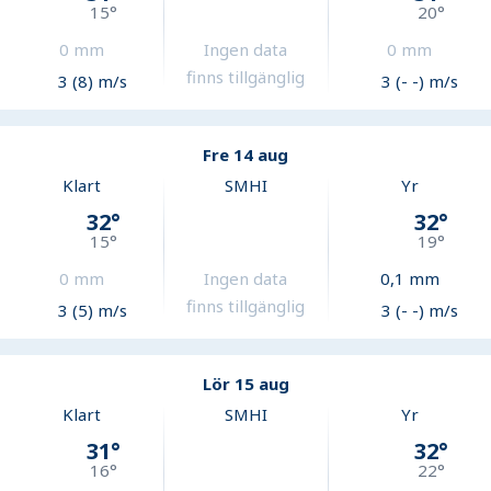
15
°
20
°
0
mm
Ingen data
0
mm
finns tillgänglig
3 (8) m/s
3 (- -) m/s
Fre 14 aug
Klart
SMHI
Yr
32
°
32
°
15
°
19
°
0
mm
Ingen data
0,1
mm
finns tillgänglig
3 (5) m/s
3 (- -) m/s
Lör 15 aug
Klart
SMHI
Yr
31
°
32
°
16
°
22
°