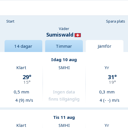
Start
Spara plats
Väder
Sumiswald
14 dagar
Timmar
Jämför
Idag 10 aug
Klart
SMHI
Yr
29
°
31
°
15
°
19
°
0,5
mm
Ingen data
0,3
mm
finns tillgänglig
4 (9) m/s
4 (- -) m/s
Tis 11 aug
Klart
SMHI
Yr