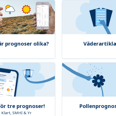
är prognoser olika?
Väderartikla
ör tre prognoser!
Pollenprogno
Klart, SMHI & Yr