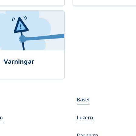
Varningar
Basel
en
Luzern
Dornbirn