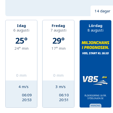
14 dagar
Idag
Fredag
Lördag
6 augusti
7 augusti
8 augusti
25°
29°
24°
min
17°
min
0
mm
0
mm
4
m/s
3
m/s
06:09
06:10
20:53
20:51