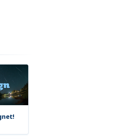
gnet!