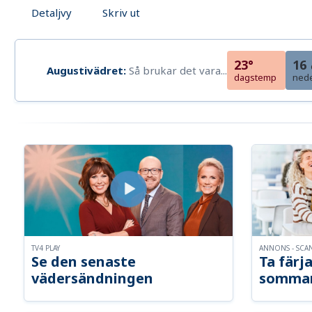
Detaljvy
Skriv ut
23°
16
Augustivädret:
Så brukar det vara...
dagstemp
ned
TV4 PLAY
ANNONS - SCA
Se den senaste
Ta färja
vädersändningen
somma