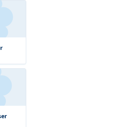
r
ser