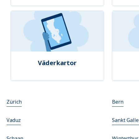
Väderkartor
Zürich
Bern
Vaduz
Sankt Gall
Schaan
Winterthur