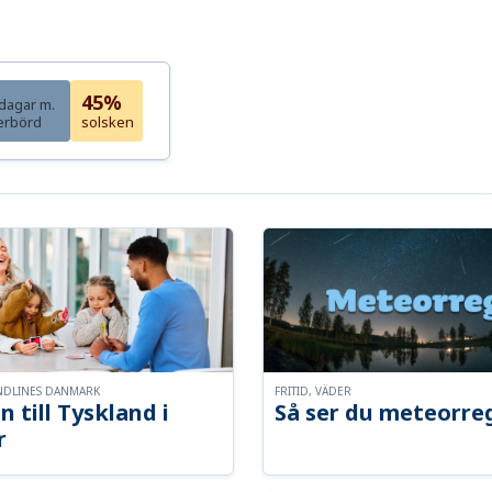
45%
dagar m.
erbörd
solsken
NDLINES DANMARK
FRITID, VÄDER
n till Tyskland i
Så ser du meteorre
r