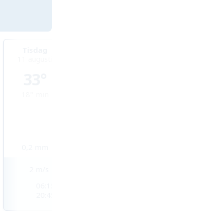
Tisdag
Onsdag
Torsdag
11 augusti
12 augusti
13 augusti
33°
33°
35°
18°
min
18°
min
20°
min
0,2
mm
0,2
mm
0
mm
2
m/s
3
m/s
2
m/s
06:15
06:17
06:18
20:45
20:43
20:42