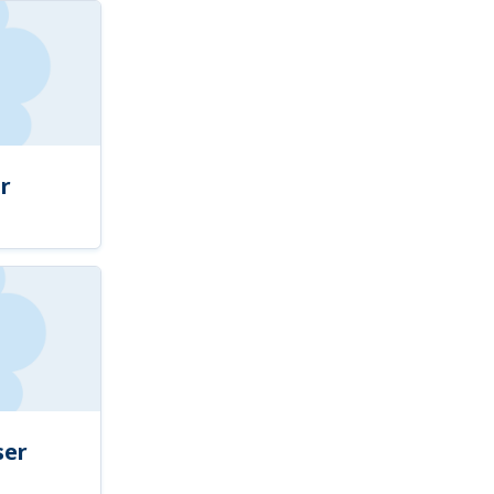
r
ser