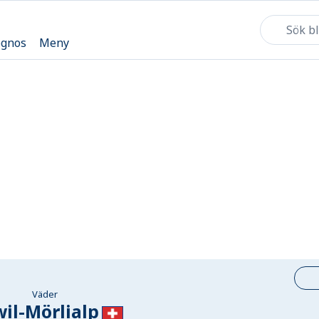
ognos
Meny
Väder
il-Mörlialp