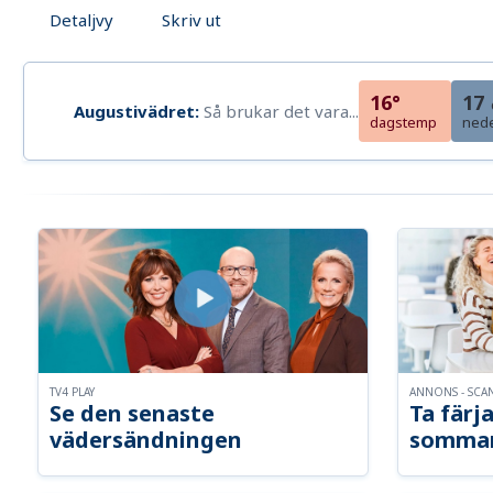
Detaljvy
Skriv ut
16°
17
Augustivädret:
Så brukar det vara...
dagstemp
ned
TV4 PLAY
ANNONS - SCA
Se den senaste
Ta färja
vädersändningen
somma