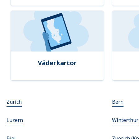
Väderkartor
Zürich
Bern
Luzern
Winterthur
Biel
Zuerich (Kr