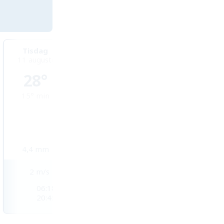
Tisdag
Onsdag
Torsdag
11 augusti
12 augusti
13 augusti
28°
25°
26°
15°
min
13°
min
14°
min
4,4
mm
1,5
mm
1,4
mm
2
m/s
1
m/s
2
m/s
06:18
06:20
06:21
20:45
20:43
20:42