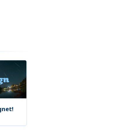
gnet!