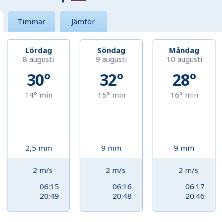
Timmar
Jämför
Lördag
Söndag
Måndag
8 augusti
9 augusti
10 augusti
30°
32°
28°
14°
min
15°
min
16°
min
2,5
mm
9
mm
9
mm
2
m/s
2
m/s
2
m/s
06:15
06:16
06:17
20:49
20:48
20:46