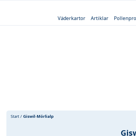
Väderkartor
Artiklar
Pollenpr
Start
Giswil-Mörlialp
Gisw