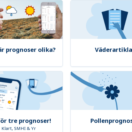
är prognoser olika?
Väderartikla
ör tre prognoser!
Pollenprogno
Klart, SMHI & Yr