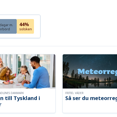
44%
dagar m.
erbörd
solsken
NDLINES DANMARK
FRITID, VÄDER
n till Tyskland i
Så ser du meteorre
r