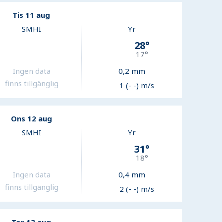
Tis 11 aug
SMHI
Yr
28
°
17
°
Ingen data
0,2
mm
finns tillgänglig
1 (- -) m/s
Ons 12 aug
SMHI
Yr
31
°
18
°
Ingen data
0,4
mm
finns tillgänglig
2 (- -) m/s