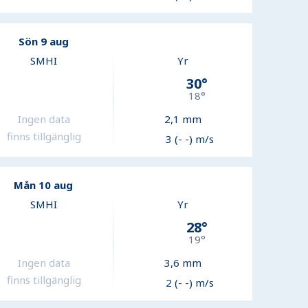
Sön 9 aug
SMHI
Yr
30
°
18
°
Ingen data
2,1
mm
finns tillgänglig
3 (- -) m/s
Mån 10 aug
SMHI
Yr
28
°
19
°
Ingen data
3,6
mm
finns tillgänglig
2 (- -) m/s