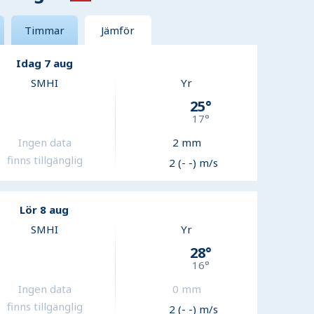
Timmar
Jämför
Idag 7 aug
SMHI
Yr
25
°
17
°
Ingen data
2
mm
finns tillgänglig
2 (- -) m/s
Lör 8 aug
SMHI
Yr
28
°
16
°
Ingen data
0
mm
finns tillgänglig
2 (- -) m/s