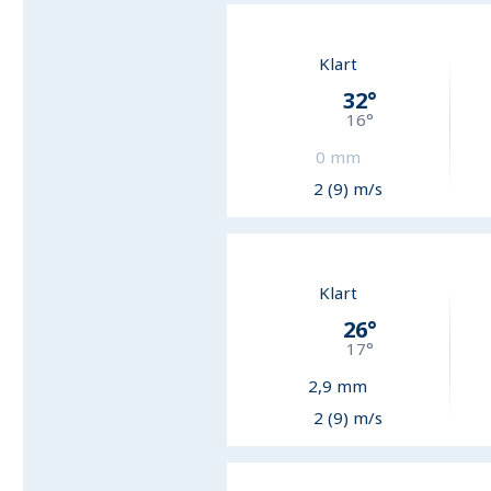
Klart
32
°
16
°
0
mm
2 (9) m/s
Klart
26
°
17
°
2,9
mm
2 (9) m/s