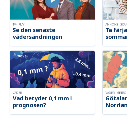
TV4 PLAY
ANNONS - SCA
Se den senaste
Ta färja
vädersändningen
somma
VÄDER
VÄDER, METE
Vad betyder 0,1 mm i
Götalan
prognosen?
Norrla