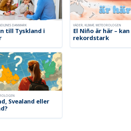
NDLINES DANMARK
VÄDER, KLIMAT, METEOROLOGEN
n till Tyskland i
El Niño är här – kan 
r
rekordstark
OROLOGEN
d, Svealand eller
nd?