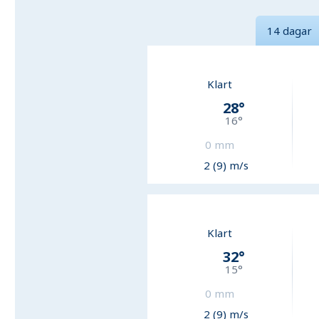
14 dagar
Klart
28
°
16
°
0
mm
2 (9) m/s
Klart
32
°
15
°
0
mm
2 (9) m/s