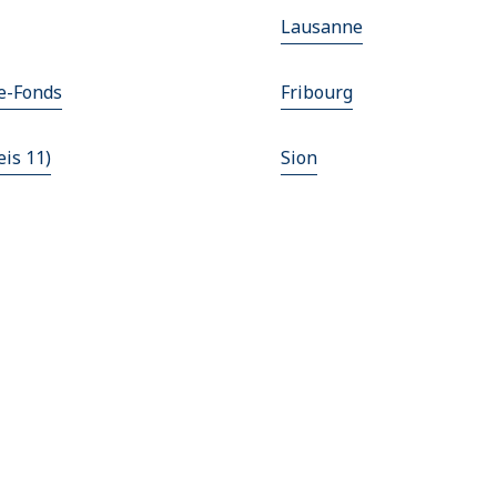
Lausanne
e-Fonds
Fribourg
eis 11)
Sion