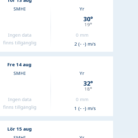
Tor 13 aug
SMHI
Yr
30
°
19
°
Ingen data
0
mm
finns tillgänglig
2 (- -) m/s
Fre 14 aug
SMHI
Yr
32
°
18
°
Ingen data
0
mm
finns tillgänglig
1 (- -) m/s
Lör 15 aug
SMHI
Yr