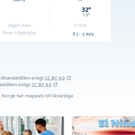
32
°
19
°
Ingen data
0
mm
finns tillgänglig
3 (- -) m/s
llhandahållen
enligt
CC BY 4.0
dahållen
enligt
CC BY 4.0
Norge har mappats till likvärdiga