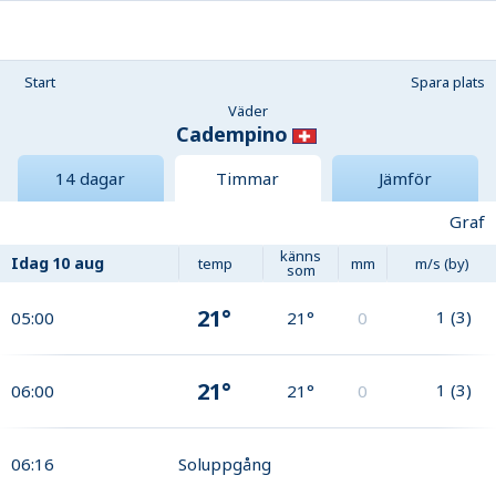
Start
Spara plats
Väder
Cadempino
14 dagar
Timmar
Jämför
Graf
känns
Idag
10 aug
temp
mm
m/s (by)
som
21°
1
(
3
)
05:00
21°
0
21°
1
(
3
)
06:00
21°
0
06:16
Soluppgång