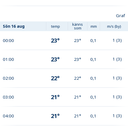
Graf
känns
Sön
16 aug
temp
mm
m/s (by)
som
23°
1
(
3
)
00:00
23°
0,1
23°
1
(
3
)
01:00
23°
0,1
22°
1
(
3
)
02:00
22°
0,1
21°
1
(
3
)
03:00
21°
0,1
21°
1
(
3
)
04:00
21°
0,1