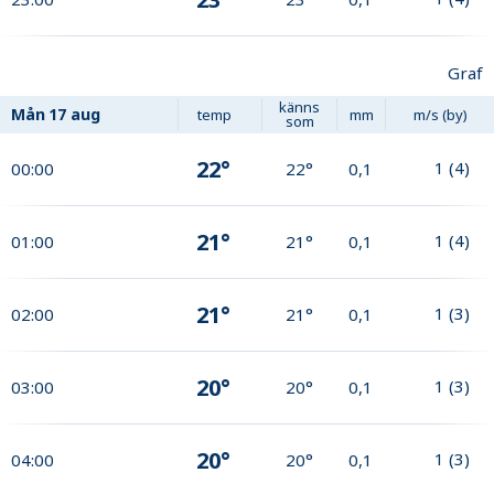
Graf
känns
Mån
17 aug
temp
mm
m/s (by)
som
22°
1
(
4
)
00:00
22°
0,1
21°
1
(
4
)
01:00
21°
0,1
21°
1
(
3
)
02:00
21°
0,1
20°
1
(
3
)
03:00
20°
0,1
20°
1
(
3
)
04:00
20°
0,1