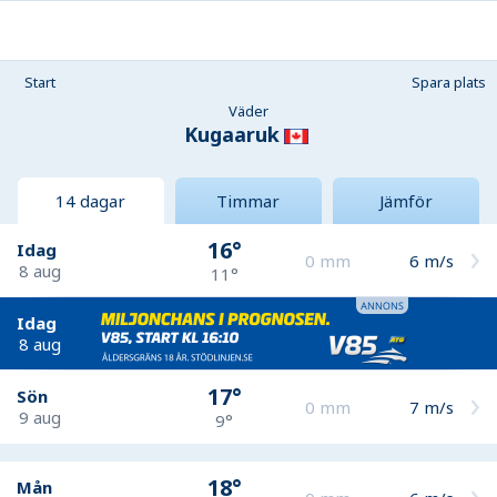
Start
Spara plats
Väder
Kugaaruk
14 dagar
Timmar
Jämför
16°
Idag
0
mm
6
m/s
8 aug
11°
Idag
8 aug
17°
Sön
0
mm
7
m/s
9 aug
9°
18°
Mån