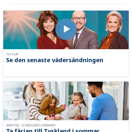
TV4 PLAY
Se den senaste vädersändningen
ANNONS - SCANDLINES DANMARK
Ta färjan till Tyskland i sommar