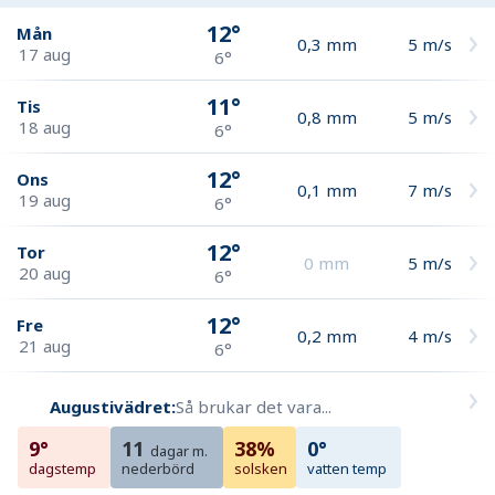
12°
Mån
0,3
mm
5
m/s
17 aug
6°
11°
Tis
0,8
mm
5
m/s
18 aug
6°
12°
Ons
0,1
mm
7
m/s
19 aug
6°
12°
Tor
0
mm
5
m/s
20 aug
6°
12°
Fre
0,2
mm
4
m/s
21 aug
6°
Augustivädret:
Så brukar det vara...
9°
11
38%
0°
dagar m.
dagstemp
nederbörd
solsken
vatten temp