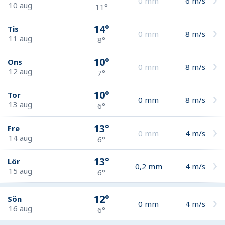
0
mm
6
m/s
10 aug
11°
14°
Tis
0
mm
8
m/s
11 aug
8°
10°
Ons
0
mm
8
m/s
12 aug
7°
10°
Tor
0
mm
8
m/s
13 aug
6°
13°
Fre
0
mm
4
m/s
14 aug
6°
13°
Lör
0,2
mm
4
m/s
15 aug
6°
12°
Sön
0
mm
4
m/s
16 aug
6°