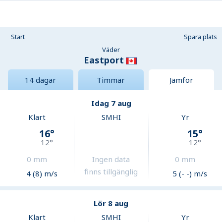
Start
Spara plats
Väder
Eastport
14 dagar
Timmar
Jämför
Idag 7 aug
Klart
SMHI
Yr
16
°
15
°
12
°
12
°
0
mm
Ingen data
0
mm
finns tillgänglig
4 (8) m/s
5 (- -) m/s
Lör 8 aug
Klart
SMHI
Yr