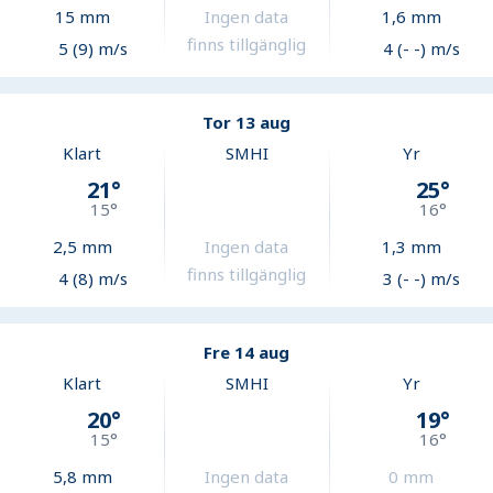
15
mm
Ingen data
1,6
mm
finns tillgänglig
5 (9) m/s
4 (- -) m/s
Tor 13 aug
Klart
SMHI
Yr
21
°
25
°
15
°
16
°
2,5
mm
Ingen data
1,3
mm
finns tillgänglig
4 (8) m/s
3 (- -) m/s
Fre 14 aug
Klart
SMHI
Yr
20
°
19
°
15
°
16
°
5,8
mm
Ingen data
0
mm