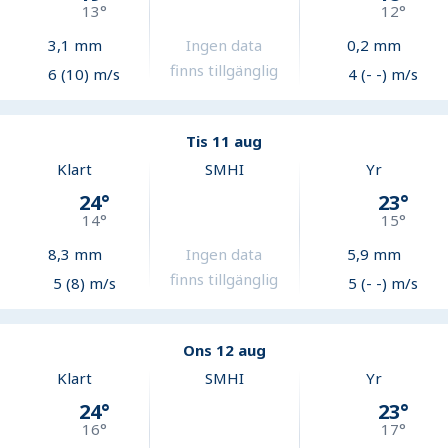
13
°
12
°
3,1
mm
Ingen data
0,2
mm
finns tillgänglig
6 (10) m/s
4 (- -) m/s
Tis 11 aug
Klart
SMHI
Yr
24
°
23
°
14
°
15
°
8,3
mm
Ingen data
5,9
mm
finns tillgänglig
5 (8) m/s
5 (- -) m/s
Ons 12 aug
Klart
SMHI
Yr
24
°
23
°
16
°
17
°