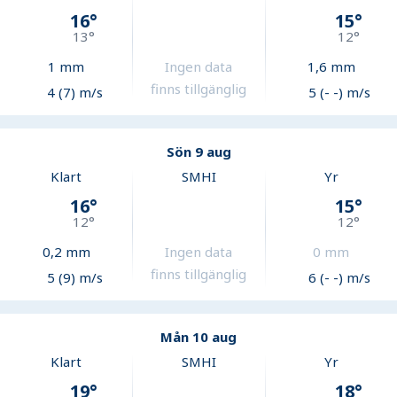
16
°
15
°
13
°
12
°
1
mm
Ingen data
1,6
mm
finns tillgänglig
4 (7) m/s
5 (- -) m/s
Sön 9 aug
Klart
SMHI
Yr
16
°
15
°
12
°
12
°
0,2
mm
Ingen data
0
mm
finns tillgänglig
5 (9) m/s
6 (- -) m/s
Mån 10 aug
Klart
SMHI
Yr
19
°
18
°