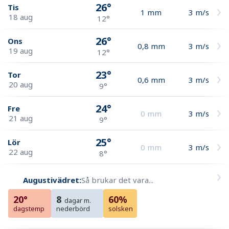
26°
Tis
1
mm
3
m/s
18 aug
12°
26°
Ons
0,8
mm
3
m/s
19 aug
12°
23°
Tor
0,6
mm
3
m/s
20 aug
9°
24°
Fre
0
mm
3
m/s
21 aug
9°
25°
Lör
0
mm
3
m/s
22 aug
8°
Augustivädret:
Så brukar det vara...
20°
8
60%
dagar m.
dagstemp
nederbörd
solsken