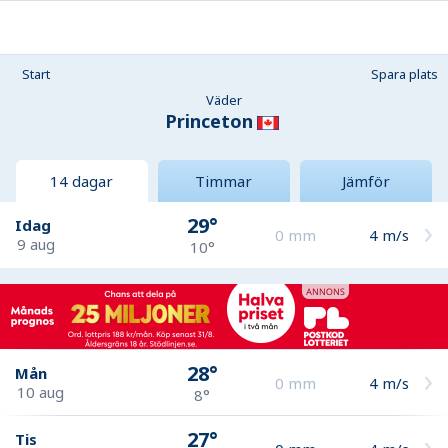
Start
Spara plats
Väder
Princeton
14 dagar
Timmar
Jämför
29°
Idag
0
mm
4
m/s
9 aug
10°
28°
Mån
0
mm
4
m/s
10 aug
8°
27°
Tis