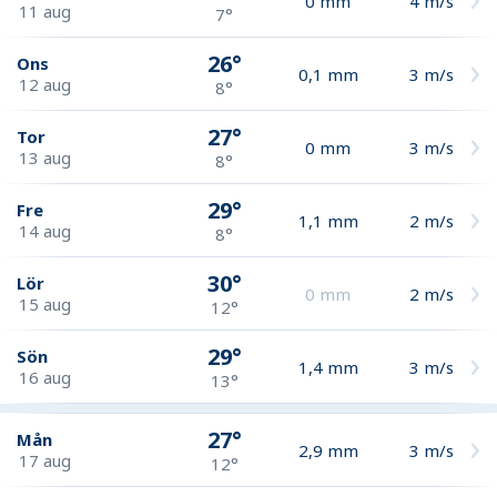
0
mm
4
m/s
11 aug
7°
26°
Ons
0,1
mm
3
m/s
12 aug
8°
27°
Tor
0
mm
3
m/s
13 aug
8°
29°
Fre
1,1
mm
2
m/s
14 aug
8°
30°
Lör
0
mm
2
m/s
15 aug
12°
29°
Sön
1,4
mm
3
m/s
16 aug
13°
27°
Mån
2,9
mm
3
m/s
17 aug
12°