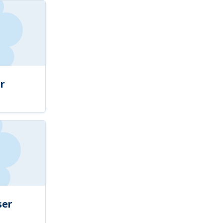
r
ser