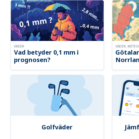
VÄDER
VÄDER, METE
Vad betyder 0,1 mm i
Götalan
prognosen?
Norrla
Golfväder
Jämf