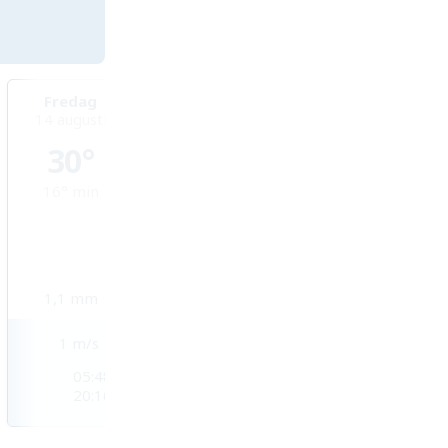
Fredag
Lördag
Söndag
14 augusti
15 augusti
16 augusti
30°
32°
32°
16°
min
16°
min
18°
min
1,1
mm
0
mm
0,6
mm
1
m/s
2
m/s
2
m/s
05:48
05:49
05:51
20:16
20:14
20:12