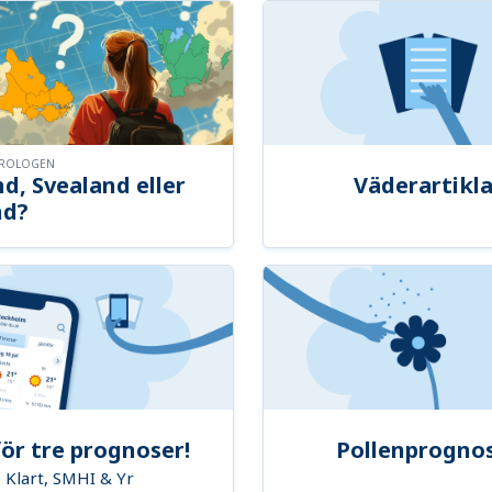
OROLOGEN
d, Svealand eller
Väderartikla
nd?
ör tre prognoser!
Pollenprogno
Klart, SMHI & Yr