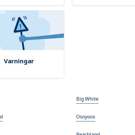
Varningar
Big White
d
Osoyoos
Peachland