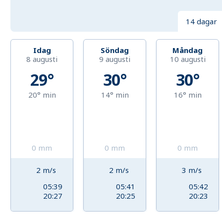
14 dagar
Idag
Söndag
Måndag
8 augusti
9 augusti
10 augusti
29°
30°
30°
20°
min
14°
min
16°
min
0
mm
0
mm
0
mm
2
m/s
2
m/s
3
m/s
05:39
05:41
05:42
20:27
20:25
20:23