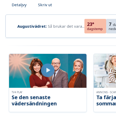
Detaljvy
Skriv ut
23°
7
d
Augustivädret:
Så brukar det vara...
dagstemp
ned
TV4 PLAY
ANNONS - SCA
Se den senaste
Ta färja
vädersändningen
somma