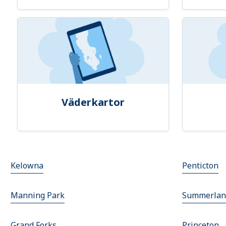
Väderkartor
Kelowna
Penticton
Manning Park
Summerlan
Grand Forks
Princeton