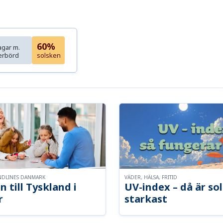
60%
agar m.
erbörd
solsken
NDLINES DANMARK
VÄDER, HÄLSA, FRITID
n till Tyskland i
UV-index – då är so
r
starkast