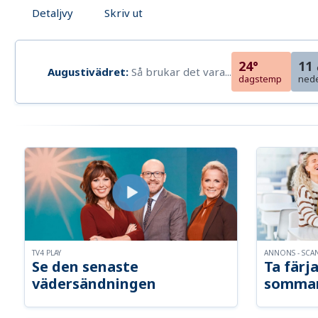
Detaljvy
Skriv ut
24°
11
Augustivädret:
Så brukar det vara...
dagstemp
ned
TV4 PLAY
ANNONS - SCA
Se den senaste
Ta färja
vädersändningen
somma