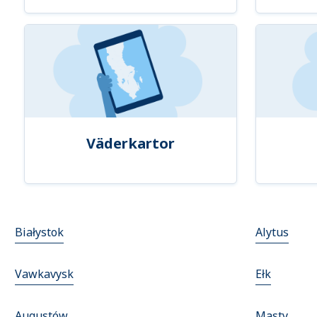
Väderkartor
Białystok
Alytus
Vawkavysk
Ełk
Augustów
Masty