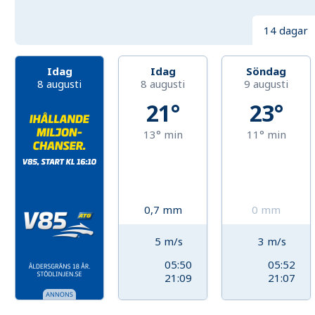
14 dagar
Idag
Idag
Söndag
8 augusti
8 augusti
9 augusti
21°
23°
13°
min
11°
min
0,7
mm
0
mm
5
m/s
3
m/s
05:50
05:52
21:09
21:07