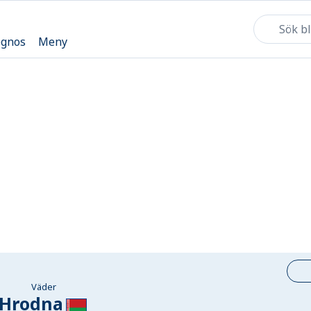
ognos
Meny
Väder
Hrodna