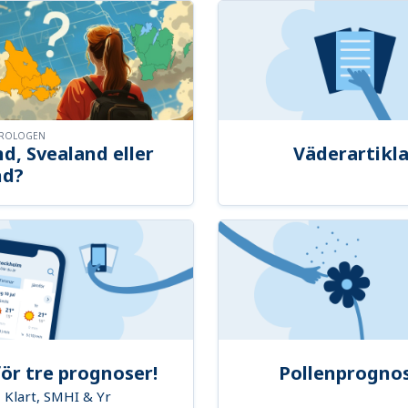
OROLOGEN
d, Svealand eller
Väderartikla
nd?
ör tre prognoser!
Pollenprogno
Klart, SMHI & Yr