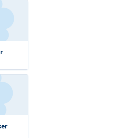
r
ser