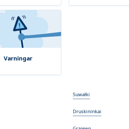
Varningar
Suwałki
Druskininkai
Grajewo