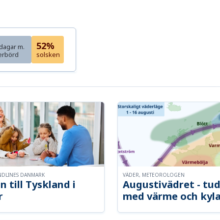
52%
dagar m.
erbörd
solsken
NDLINES DANMARK
VÄDER, METEOROLOGEN
n till Tyskland i
Augustivädret - tud
r
med värme och kyl