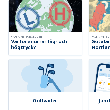
VÄDER, METEOROLOGEN
VÄDER, METE
Varför snurrar låg- och
Götalan
högtryck?
Norrla
Golfväder
Jämf