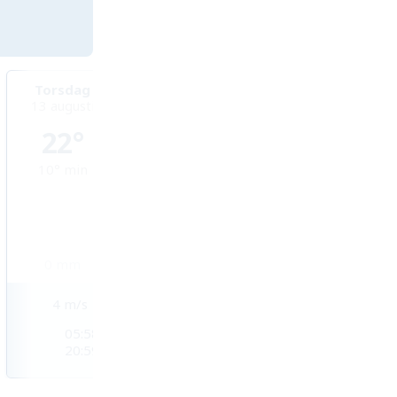
Torsdag
Fredag
Lördag
13 augusti
14 augusti
15 augusti
22°
26°
29°
10°
min
11°
min
15°
min
0
mm
0
mm
0
mm
4
m/s
3
m/s
4
m/s
05:58
06:00
06:02
20:59
20:56
20:54