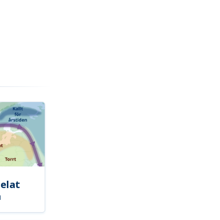
elat
a