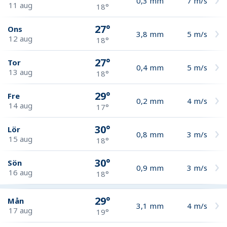
0,3
mm
7
m/s
11 aug
18°
27°
Ons
3,8
mm
5
m/s
12 aug
18°
27°
Tor
0,4
mm
5
m/s
13 aug
18°
29°
Fre
0,2
mm
4
m/s
14 aug
17°
30°
Lör
0,8
mm
3
m/s
15 aug
18°
30°
Sön
0,9
mm
3
m/s
16 aug
18°
29°
Mån
3,1
mm
4
m/s
17 aug
19°