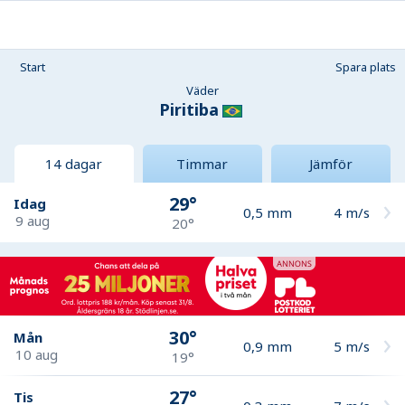
Start
Spara plats
Väder
Piritiba
14 dagar
Timmar
Jämför
29°
Idag
0,5
mm
4
m/s
9 aug
20°
30°
Mån
0,9
mm
5
m/s
10 aug
19°
27°
Tis