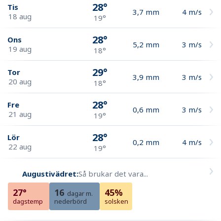
28°
Tis
3,7
mm
4
m/s
18 aug
19°
28°
Ons
5,2
mm
3
m/s
19 aug
18°
29°
Tor
3,9
mm
3
m/s
20 aug
18°
28°
Fre
0,6
mm
3
m/s
21 aug
19°
28°
Lör
0,2
mm
4
m/s
22 aug
19°
Augustivädret:
Så brukar det vara...
27°
16
45%
dagar m.
dagstemp
nederbörd
solsken