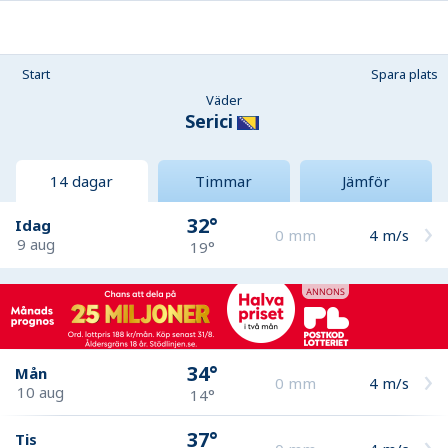
Start
Spara plats
Väder
Serici
14 dagar
Timmar
Jämför
32°
Idag
0
mm
4
m/s
9 aug
19°
34°
Mån
0
mm
4
m/s
10 aug
14°
37°
Tis