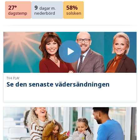
27°
9
58%
dagar m.
dagstemp
nederbörd
solsken
TV4 PLAY
Se den senaste vädersändningen