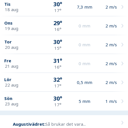
30°
Tis
7,3
mm
2
m/s
18 aug
17°
29°
Ons
0
mm
2
m/s
19 aug
16°
30°
Tor
0
mm
2
m/s
20 aug
15°
31°
Fre
0
mm
2
m/s
21 aug
16°
32°
Lör
0,5
mm
2
m/s
22 aug
17°
30°
Sön
5
mm
1
m/s
23 aug
17°
Augustivädret:
Så brukar det vara...