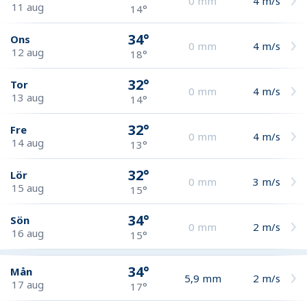
0
mm
4
m/s
11 aug
14°
34°
Ons
0
mm
4
m/s
12 aug
18°
32°
Tor
0
mm
4
m/s
13 aug
14°
32°
Fre
0
mm
4
m/s
14 aug
13°
32°
Lör
0
mm
3
m/s
15 aug
15°
34°
Sön
0
mm
2
m/s
16 aug
15°
34°
Mån
5,9
mm
2
m/s
17 aug
17°