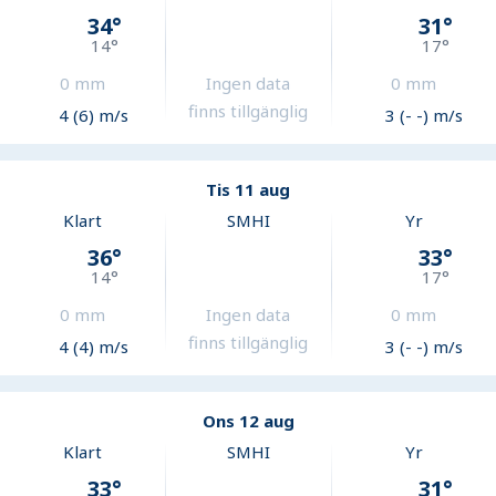
34
°
31
°
14
°
17
°
0
mm
Ingen data
0
mm
finns tillgänglig
4 (6) m/s
3 (- -) m/s
Tis 11 aug
Klart
SMHI
Yr
36
°
33
°
14
°
17
°
0
mm
Ingen data
0
mm
finns tillgänglig
4 (4) m/s
3 (- -) m/s
Ons 12 aug
Klart
SMHI
Yr
33
°
31
°