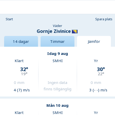
Start
Spara plats
Väder
Gornje Zivinice
14 dagar
Timmar
Jämför
Idag 9 aug
Klart
SMHI
Yr
32
°
30
°
19
°
22
°
0
mm
Ingen data
0
mm
finns tillgänglig
4 (7) m/s
3 (- -) m/s
Mån 10 aug
Klart
SMHI
Yr