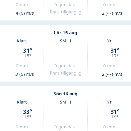
0
mm
Ingen data
0
mm
finns tillgänglig
4 (6) m/s
2 (- -) m/s
Lör 15 aug
Klart
SMHI
Yr
31
°
31
°
15
°
17
°
0
mm
Ingen data
0
mm
finns tillgänglig
3 (6) m/s
2 (- -) m/s
Sön 16 aug
Klart
SMHI
Yr
33
°
31
°
15
°
19
°
0
mm
Ingen data
0
mm