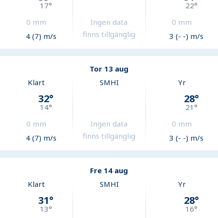
17
°
22
°
0
mm
Ingen data
0
mm
finns tillgänglig
4 (7) m/s
3 (- -) m/s
Tor 13 aug
Klart
SMHI
Yr
32
°
28
°
14
°
21
°
0
mm
Ingen data
0
mm
finns tillgänglig
4 (7) m/s
3 (- -) m/s
Fre 14 aug
Klart
SMHI
Yr
31
°
28
°
13
°
16
°