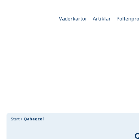
Väderkartor
Artiklar
Pollenpr
Start
Qabaqcol