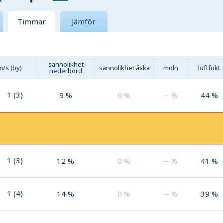
Timmar
Jämför
sannolikhet
m/s (by)
sannolikhet åska
moln
luftfukt.
nederbörd
1
(
3
)
9
%
0
%
--
%
44
%
1
(
3
)
12
%
0
%
--
%
41
%
1
(
4
)
14
%
0
%
--
%
39
%