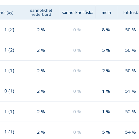
sannolikhet
m/s (by)
sannolikhet åska
moln
luftfukt.
nederbörd
1
(
2
)
2
%
0
%
8
%
50
%
1
(
2
)
2
%
0
%
5
%
50
%
1
(
1
)
2
%
0
%
2
%
50
%
0
(
1
)
2
%
0
%
1
%
51
%
1
(
1
)
2
%
0
%
1
%
52
%
1
(
1
)
2
%
0
%
5
%
54
%