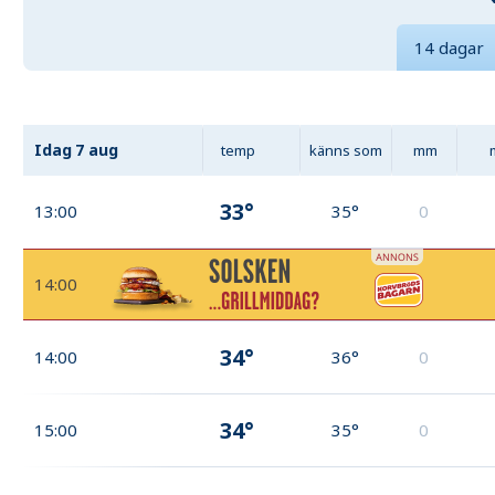
14 dagar
Idag
7 aug
temp
känns som
mm
33°
13:00
35°
0
14:00
34°
14:00
36°
0
34°
15:00
35°
0