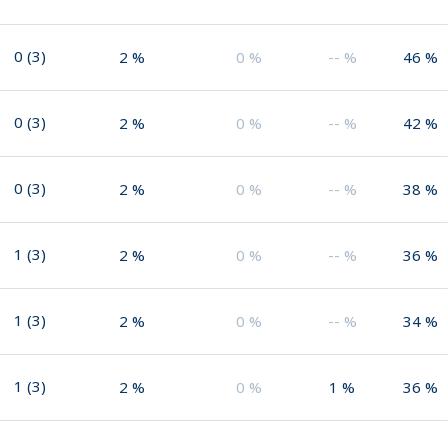
0
(
3
)
2
%
0
%
--
%
46
%
0
(
3
)
2
%
0
%
--
%
42
%
0
(
3
)
2
%
0
%
--
%
38
%
1
(
3
)
2
%
0
%
--
%
36
%
1
(
3
)
2
%
0
%
--
%
34
%
1
(
3
)
2
%
0
%
1
%
36
%