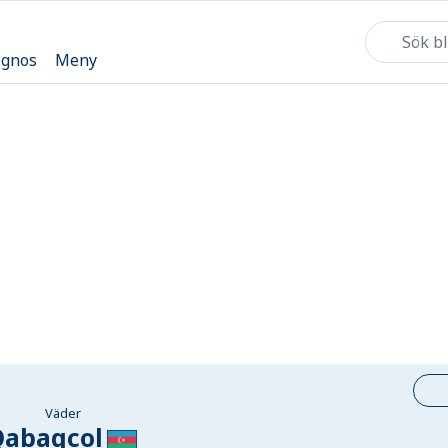
ognos
Meny
Väder
Qabaqcol