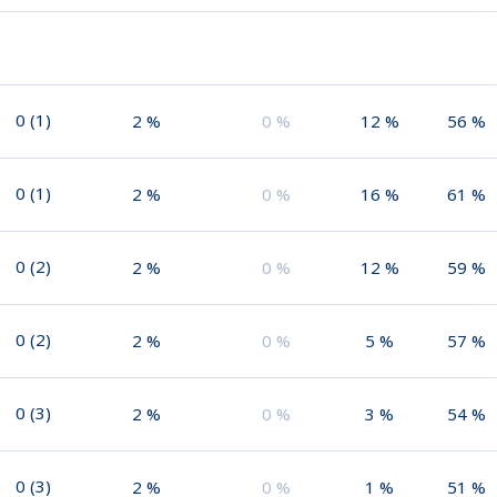
0
(
1
)
2
%
0
%
12
%
56
%
0
(
1
)
2
%
0
%
16
%
61
%
0
(
2
)
2
%
0
%
12
%
59
%
0
(
2
)
2
%
0
%
5
%
57
%
0
(
3
)
2
%
0
%
3
%
54
%
0
(
3
)
2
%
0
%
1
%
51
%