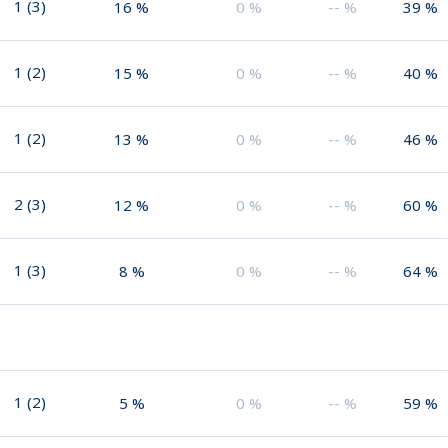
1
(
3
)
16
%
0
%
--
%
39
%
1
(
2
)
15
%
0
%
--
%
40
%
1
(
2
)
13
%
0
%
--
%
46
%
2
(
3
)
12
%
0
%
--
%
60
%
1
(
3
)
8
%
0
%
--
%
64
%
1
(
2
)
5
%
0
%
--
%
59
%