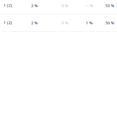
1
(
2
)
2
%
0
%
--
%
53
%
1
(
2
)
2
%
0
%
1
%
50
%