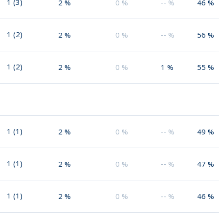
1
(
3
)
2
%
0
%
--
%
46
%
1
(
2
)
2
%
0
%
--
%
56
%
1
(
2
)
2
%
0
%
1
%
55
%
1
(
1
)
2
%
0
%
--
%
49
%
1
(
1
)
2
%
0
%
--
%
47
%
1
(
1
)
2
%
0
%
--
%
46
%